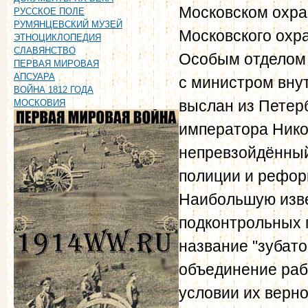
Московском охран
РУССКОЕ ПОЛЕ
РУМЯНЦЕВСКИЙ МУЗЕЙ
Московского охра
ЭТНОЦИКЛОПЕДИЯ
СЛАВЯНСТВО
Особым отделом 
ПЕРВАЯ МИРОВАЯ
АПСУАРА
с министром внут
ВОЙНА 1812 ГОДА
выслан из Петерб
МОСКОВИЯ
императора Никол
непревзойдённый
полиции и рефор
Наибольшую изве
подконтрольных 
название "зубат
объединение раб
условии их верн