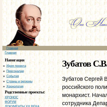
Пе
ос
со
Главное меню
Главная
Вы здесь
Главная
Навигация
Зубатов С.В
Идея проекта
Персоналии
События
Зубатов Сергей В
Страны и регионы
российского поли
Хронология
Родственные проекты:
монархист. Начал
ХРОНОС
сотрудника Депар
ФОРУМ
ДОКУМЕНТЫ XX ВЕКА