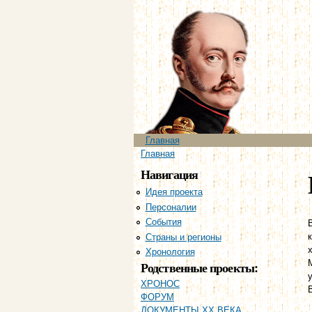
Главное меню
Главная
Вы здесь
Главная
Навигация
Идея проекта
Персоналии
События
Страны и регионы
Хронология
Родственные проекты:
ХРОНОС
ФОРУМ
ДОКУМЕНТЫ XX ВЕКА