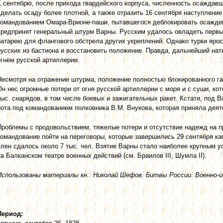
К сентябрю, после прихода гвардейского корпуса, численность осаждавш
сделать осаду более плотной, а также отразить 16 сентября наступление
командованием Омара-Врионе-паши, пытавшегося деблокировать осажде
предпринят генеральный штурм Варны. Русским удалось овладеть первы
батарею для флангового обстрела других укреплений. Однако турки ярос
русских из бастиона и восстановить положение. Правда, дальнейший нат
огнем русской артиллерии.
Несмотря на отражение штурма, положение полностью блокированного га
Он нес огромные потери от огня русской артиллерии с моря и с суши, ко
тыс. снарядов, в том числе боевых и зажигательных ракет. Кстати, под 
рота под командованием полковника В.М. Внукова, которая приняла деят
Проблемы с продовольствием, тяжелые потери и отсутствие надежд на 
командование пойти на переговоры, которые завершились 29 сентября ка
плен сдалось около 7 тыс. чел. Взятие Варны стало наиболее крупным ус
на Балканском театре военных действий (см. Браилов III, Шумла II).
Использованы материалы кн.: Николай Шефов. Битвы России. Военно-ис
Период: