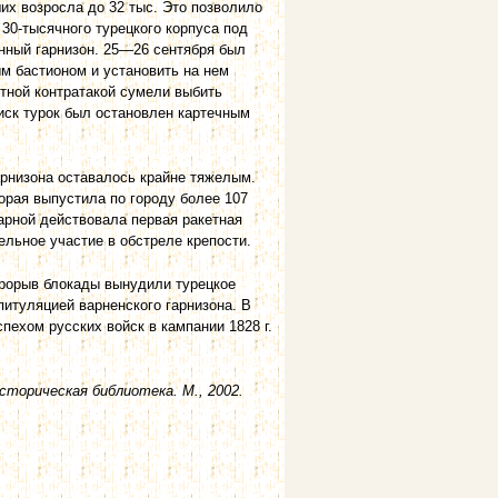
их возросла до 32 тыс. Это позволило
 30-тысячного турецкого корпуса под
нный гарнизон. 25—26 сентября был
м бастионом и установить на нем
тной контратакой сумели выбить
иск турок был остановлен картечным
рнизона оставалось крайне тяжелым.
торая выпустила по городу более 107
Варной действовала первая ракетная
ельное участие в обстреле крепости.
прорыв блокады вынудили турецкое
питуляцией варненского гарнизона. В
пехом русских войск в кампании 1828 г.
торическая библиотека. М., 2002.