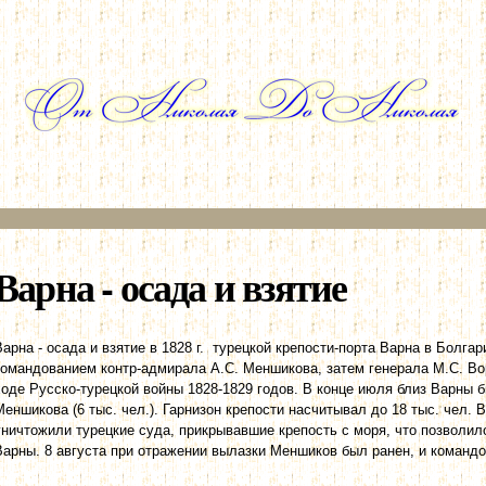
Перейти к
основному
содержанию
Варна - осада и взятие
Варна - осада и взятие в 1828 г. турецкой крепости-порта Варна в Болга
командованием контр-адмирала А.С. Меншикова, затем генерала М.С. Вор
ходе Русско-турецкой войны 1828-1829 годов. В конце июля близ Варны
Меншикова (6 тыс. чел.). Гарнизон крепости насчитывал до 18 тыс. чел. 
уничтожили турецкие суда, прикрывавшие крепость с моря, что позволи
Варны. 8 августа при отражении вылазки Меншиков был ранен, и командо