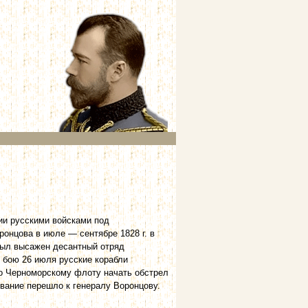
рии русскими войсками под
онцова в июле — сентябре 1828 г. в
 был высажен десантный отряд
В бою 26 июля русские корабли
ло Черноморскому флоту начать обстрел
вание перешло к генералу Воронцову.