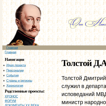
Пе
ос
со
Главное меню
Главная
Вы здесь
Главная
Навигация
Толстой Д.А
Идея проекта
Персоналии
События
Толстой Дмитрий
Страны и регионы
служил в департ
Хронология
Родственные проекты:
исповеданий МВД
ХРОНОС
министр народно
ФОРУМ
ДОКУМЕНТЫ XX ВЕКА