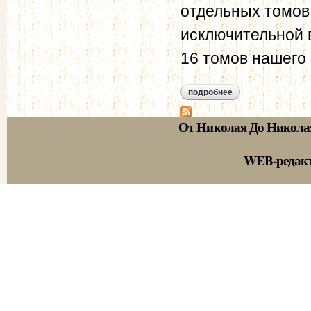
отдельных томов 
исключительной 
16 томов нашего 
подробнее
о глава 11 кодифи
От Николая До Никола
WEB-редак