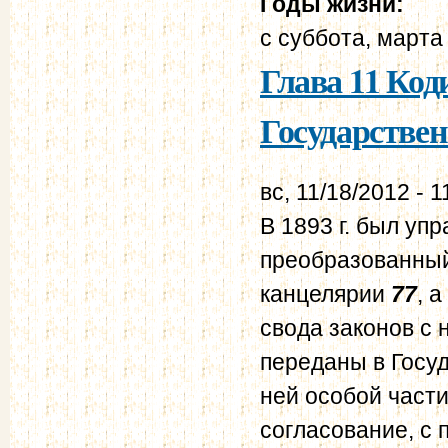
Годы жизни:
с
суббота, марта 
Глава 11 Ко
Государстве
вс, 11/18/2012 - 1
В 1893 г. был уп
преобразованный 
канцелярии
77
, 
свода законов с
переданы в Госу
ней особой части
согласование, с