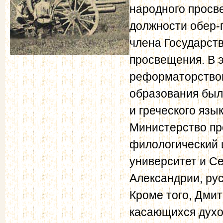
народного просв
должности обер-
члена Государст
просвещения. В 
реформаторством
образования был
и греческого язы
Министерство пр
филологический 
университет и С
Александрии, рус
Кроме того, Дми
касающихся духо