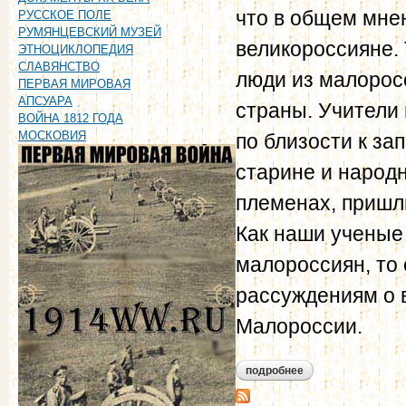
что в общем мне
РУССКОЕ ПОЛЕ
РУМЯНЦЕВСКИЙ МУЗЕЙ
великороссияне.
ЭТНОЦИКЛОПЕДИЯ
СЛАВЯНСТВО
люди из малорос
ПЕРВАЯ МИРОВАЯ
АПСУАРА
страны. Учители
ВОЙНА 1812 ГОДА
МОСКОВИЯ
по близости к за
старине и народн
племенах, пришли
Как наши ученые
малороссиян, то
рассуждениям о 
Малороссии.
подробнее
о малороссия (1847