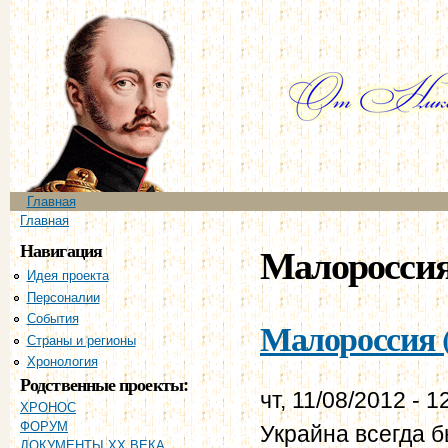
Пе
ос
со
Главное меню
Главная
Вы здесь
Главная
Навигация
Малоросси
Идея проекта
Персоналии
События
Малороссия (
Страны и регионы
Хронология
Родственные проекты:
чт, 11/08/2012 - 1
ХРОНОС
ФОРУМ
Украйна всегда б
ДОКУМЕНТЫ XX ВЕКА