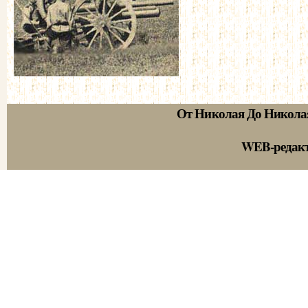
От Николая До Никола
WEB-редак