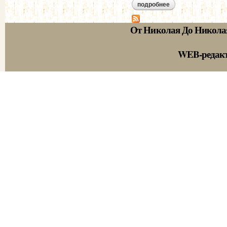
подробнее
о общий обзор (186
От Николая До Никола
WEB-редак