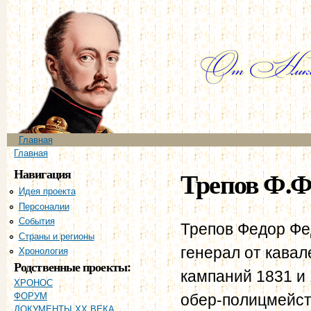
Пе
ос
со
Главное меню
Главная
Вы здесь
Главная
Навигация
Трепов Ф.Ф
Идея проекта
Персоналии
События
Трепов Федор Фе
Страны и регионы
генерал от кавале
Хронология
Родственные проекты:
кампаний 1831 и 
ХРОНОС
обер-полицмейсте
ФОРУМ
ДОКУМЕНТЫ XX ВЕКА