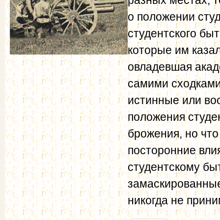
о положении сту
студентского быт
которые им казал
овладевшая акад
самими сходками 
истинные или во
положения студе
брожения, но что
посторонние вли
студентскому быт
замаскированные,
никогда не прин