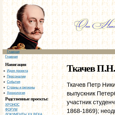
Пе
ос
со
Главное меню
Главная
Вы здесь
Главная
Навигация
Ткачев П.Н
Идея проекта
Персоналии
События
Ткачев Петр Ники
Страны и регионы
выпускник Петерб
Хронология
Родственные проекты:
участник студенч
ХРОНОС
1868-1869); неод
ФОРУМ
ДОКУМЕНТЫ XX ВЕКА