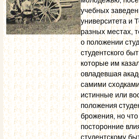
учебных заведен
университета и Т
разных местах, т
о положении сту
студентского быт
которые им казал
овладевшая акад
самими сходками 
истинные или во
положения студе
брожения, но что
посторонние вли
студентскому быт