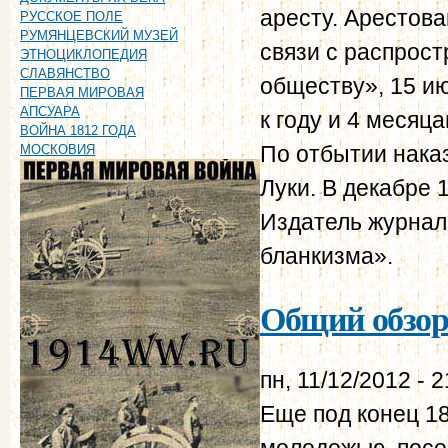
аресту. Арестова
РУССКОЕ ПОЛЕ
РУМЯНЦЕВСКИЙ МУЗЕЙ
связи с распрос
ЭТНОЦИКЛОПЕДИЯ
СЛАВЯНСТВО
обществу», 15 ию
ПЕРВАЯ МИРОВАЯ
АПСУАРА
к году и 4 месяц
ВОЙНА 1812 ГОДА
По отбытии нака
МОСКОВИЯ
Луки. В декабре 1
Издатель журнал
бланкизма».
Общий обзор 
пн, 11/12/2012 - 2
Еще под конец 1
молодежью, пос