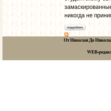
замаскированные,
никогда не прин
подробнее
о общий обзор (186
От Николая До Никола
WEB-редак