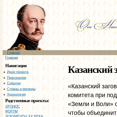
Пе
ос
со
Главное меню
Главная
Вы здесь
Главная
Навигация
Казанский з
Идея проекта
Персоналии
События
«Казанский загов
Страны и регионы
комитета при под
Хронология
Родственные проекты:
«Земли и Воли» 
ХРОНОС
чтобы объединит
ФОРУМ
ДОКУМЕНТЫ XX ВЕКА