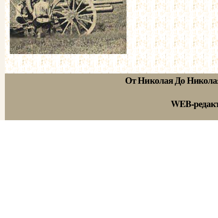
От Николая До Никола
WEB-редак