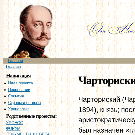
Пе
ос
со
Главное меню
Главная
Вы здесь
Главная
Навигация
Чарториски
Идея проекта
Персоналии
События
Чарториский (Ча
Страны и регионы
1894), князь; по
Хронология
Родственные проекты:
аристократическу
ХРОНОС
был назначен «г
ФОРУМ
ДОКУМЕНТЫ XX ВЕКА