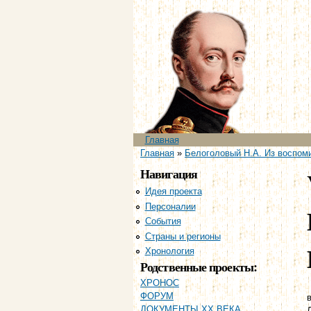
Главное меню
Главная
Вы здесь
Главная
»
Белоголовый Н.А. Из воспоми
Навигация
Идея проекта
Персоналии
События
Страны и регионы
Хронология
Родственные проекты:
ХРОНОС
ФОРУМ
в
ДОКУМЕНТЫ XX ВЕКА