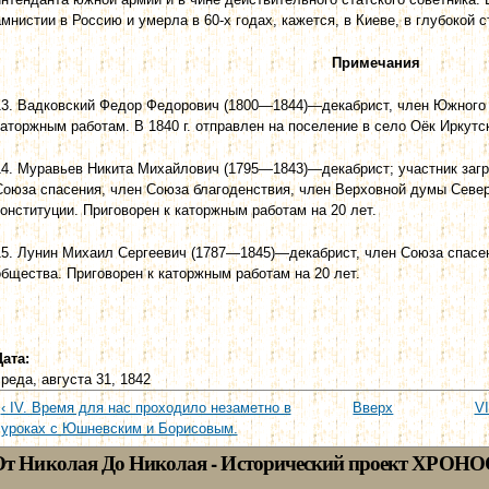
амнистии в Россию и умерла в 60-х годах, кажется, в Киеве, в глубокой с
Примечания
13. Вадковский Федор Федорович (1800—1844)—декабрист, член Южного
каторжным работам. В 1840 г. отправлен на поселение в село Оёк Иркутск
14. Муравьев Никита Михайлович (1795—1843)—декабрист; участник загр
Союза спасения, член Союза благоденствия, член Верховной думы Север
конституции. Приговорен к каторжным работам на 20 лет.
15. Лунин Михаил Сергеевич (1787—1845)—декабрист, член Союза спасен
общества. Приговорен к каторжным работам на 20 лет.
Дата:
среда, августа 31, 1842
‹ IV. Время для нас проходило незаметно в
Вверх
VI
уроках с Юшневским и Борисовым.
От Николая До Николая - Исторический проект ХРОНО