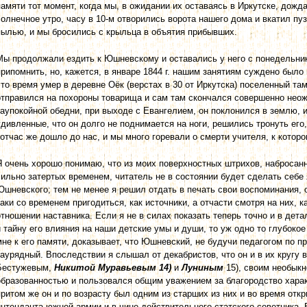
памяти тот момент, когда мы, в ожидании их оставаясь в Иркутске, дожда
солнечное утро, часу в 10-м отворились ворота нашего дома и вкатил пу
пылью, и мы бросились с крыльца в объятия прибывших.
Мы продолжали ездить к Юшневскому и оставались у него с понедельник
припомнить, но, кажется, в январе 1844 г. нашим занятиям суждено было
это время умер в деревне Оёк (верстах в 30 от Иркутска) поселенный т
отправился на похороны товарища и сам там скончался совершенно неож
заупокойной обедни, при выходе с Евангелием, он поклонился в землю, 
удивленные, что он долго не поднимается на ноги, решились тронуть его,
тотчас же дошло до нас, и мы много горевали о смерти учителя, к котор
Я очень хорошо понимаю, что из моих поверхностных штрихов, набросан
сильно затертых временем, читатель не в состоянии будет сделать себе
Юшневского; тем не менее я решил отдать в печать свои воспоминания, о
таки со временем пригодиться, как источники, а отчасти смотря на них, к
отношении наставника. Если я не в силах показать теперь точно и в де
и тайну его влияния на наши детские умы и души, то уж одно то глубокое
мне к его памяти, доказывает, что Юшневский, не будучи педагогом по п
заурядный. Впоследствии я слышал от декабристов, что он и в их кругу
Бестужевым,
Никитой Муравьевым
14)
и
Луниным
15), своим необык
образованностью и пользовался общим уважением за благородство хара
притом же он и по возрасту был одним из старших из них и во время откр
интенданта южной армии и в чине действительного статского советника.