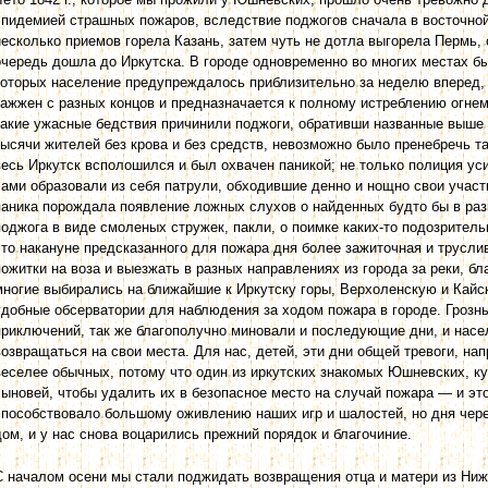
эпидемией страшных пожаров, вследствие поджогов сначала в восточной 
несколько приемов горела Казань, затем чуть не дотла выгорела Пермь, 
очередь дошла до Иркутска. В городе одновременно во многих местах б
которых население предупреждалось приблизительно за неделю вперед, ч
зажжен с разных концов и предназначается к полному истреблению огне
какие ужасные бедствия причинили поджоги, обративши названные выше 
тысячи жителей без крова и без средств, невозможно было пренебречь т
весь Иркутск всполошился и был охвачен паникой; не только полиция ус
сами образовали из себя патрули, обходившие денно и нощно свои участк
паника порождала появление ложных слухов о найденных будто бы в раз
поджога в виде смоленых стружек, пакли, о поимке каких-то подозрительн
что накануне предсказанного для пожара дня более зажиточная и трусли
пожитки на воза и выезжать в разных направлениях из города за реки, бл
многие выбирались на ближайшие к Иркутску горы, Верхоленскую и Кайс
удобные обсерватории для наблюдения за ходом пожара в городе. Грозны
приключений, так же благополучно миновали и последующие дни, и насе
возвращаться на свои места. Для нас, детей, эти дни общей тревоги, на
веселее обычных, потому что один из иркутских знакомых Юшневских, ку
сыновей, чтобы удалить их в безопасное место на случай пожара — и э
способствовало большому оживлению наших игр и шалостей, но дня чере
дом, и у нас снова воцарились прежний порядок и благочиние.
С началом осени мы стали поджидать возвращения отца и матери из Нижн