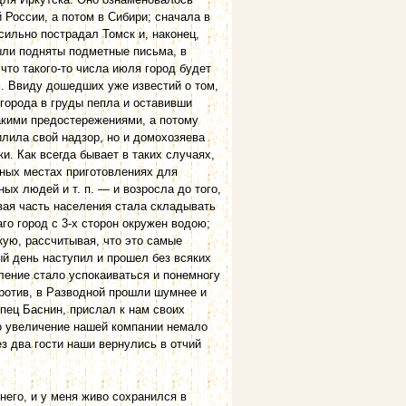
России, а потом в Сибири; сначала в
сильно пострадал Томск и, наконец,
ыли подняты подметные письма, в
то такого-то числа июля город будет
м. Ввиду дошедших уже известий о том,
города в груды пепла и оставивши
акими предостережениями, а потому
илила свой надзор, но и домохозяева
и. Как всегда бывает в таких случаях,
ных местах приготовлениях для
ых людей и т. п. — и возросла до того,
вая часть населения стала складывать
аго город с 3-х сторон окружен водою;
кую, рассчитывая, что это самые
й день наступил и прошел без всяких
ление стало успокаиваться и понемногу
против, в Разводной прошли шумнее и
пец Баснин, прислал к нам своих
то увеличение нашей компании немало
з два гости наши вернулись в отчий
его, и у меня живо сохранился в