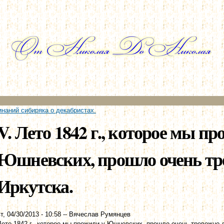
Перейти к
основному
содержанию
наний сибиряка о декабристах.
V. Лето 1842 г., которое мы пр
Юшневских, прошло очень тр
Иркутска.
т, 04/30/2013 - 10:58
--
Вячеслав Румянцев
Лето 1842 г., которое мы прожили у Юшневских, прошло очень тревожно 