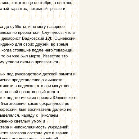
лись, как в конце сентября, в светлое
затый тарантас, покрытый грязью и
а до субботы, и не могу наверное
 внезапно прерваться. Случилось, что в
ам декабрист Вадковский
13)
; Юшневский
иданно для своих друзей; во время
и когда стоявшие подле него товарищи,
 то он уже был мертв. Известие это
ому успели сильно привязаться.
ных под руководством детской памяти и
 ясное представление о личности
тчасти в надежде, что они могут все-
ак на свой нравственный долг в
талях педагогические приемы Юшневского
 благоговение, какое сохранилось во
рофессии, был воспитатель далеко не
 выделялся, наряду с Николаем
новенно светлым умом и
ктера и непоколебимость убеждений;
ытия заговора состоял уже в звании
 Вдова его вернулась до общей