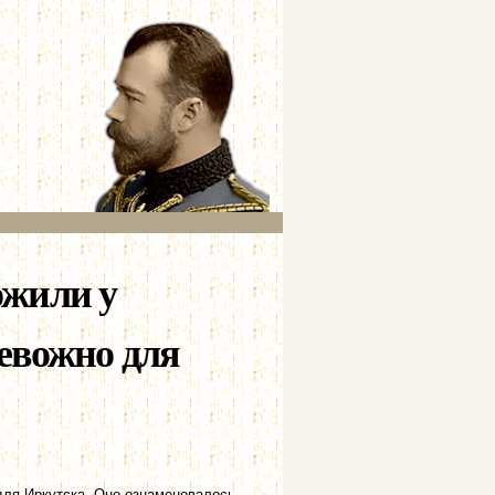
ожили у
евожно для
для Иркутска. Оно ознаменовалось