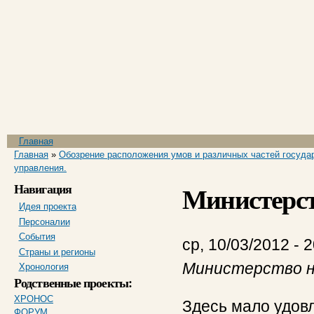
Пе
ос
со
Главное меню
Главная
Вы здесь
Главная
»
Обозрение расположения умов и различных частей государ
управления.
Навигация
Министерст
Идея проекта
Персоналии
События
ср, 10/03/2012 - 
Страны и регионы
Министерство н
Хронология
Родственные проекты:
ХРОНОС
Здесь мало удовл
ФОРУМ