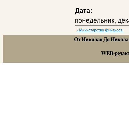
Дата:
понедельник, дек
‹ Министерство финансов.
От Николая До Никола
WEB-редак