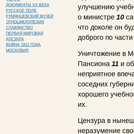
ДОКУМЕНТЫ XX ВЕКА
улучшению учебн
РУССКОЕ ПОЛЕ
о министре
10
са
РУМЯНЦЕВСКИЙ МУЗЕЙ
ЭТНОЦИКЛОПЕДИЯ
что доколе он бу
СЛАВЯНСТВО
ПЕРВАЯ МИРОВАЯ
доброго по части
АПСУАРА
ВОЙНА 1812 ГОДА
МОСКОВИЯ
Уничтожение в М
Пансиона
11
и об
неприятное впеч
соседних губерн
хорошего учебно
их.
Цензура в нынеш
неразумение сво