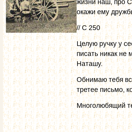
жизни наш, про 
окажи ему дружбы
// С 250
Целую ручку у се
писать никак не 
Наташу.
Обнимаю тебя вс
третее письмо, к
Многолюбящий т