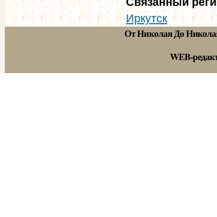
Связанный рег
Иркутск
От Николая До Никола
WEB-редак