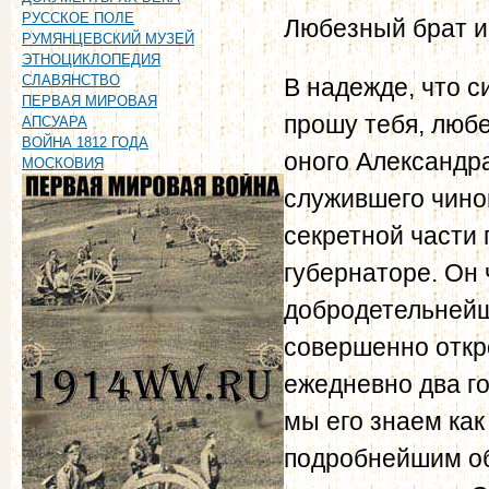
РУССКОЕ ПОЛЕ
Любезный брат и
РУМЯНЦЕВСКИЙ МУЗЕЙ
ЭТНОЦИКЛОПЕДИЯ
СЛАВЯНСТВО
В надежде, что с
ПЕРВАЯ МИРОВАЯ
прошу тебя, любе
АПСУАРА
ВОЙНА 1812 ГОДА
оного Александр
МОСКОВИЯ
служившего чино
секретной части
губернаторе. Он
добродетельнейш
совершенно откр
ежедневно два го
мы его знаем ка
подробнейшим об