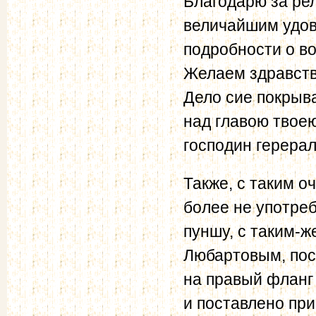
Благодарю за рел
величайшим удов
подробности о в
Желаем здравств
Дело сие покрыва
над главою твое
господин герерал
Также, с таким о
более не употреб
пуншу, с таким-ж
Любартовым, пос
на правый фланг
и поставлено пр