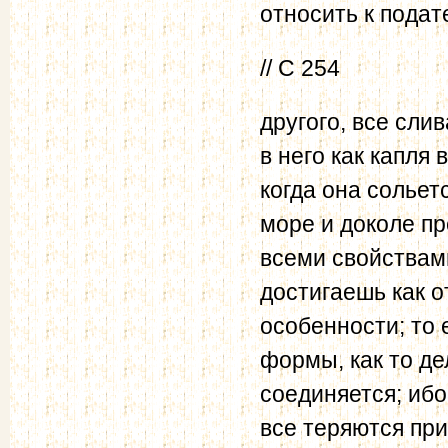
относить к подат
// С 254
другого, все сли
в него как капля
когда она сольет
море и доколе пр
всеми свойствами
достигаешь как 
особенности; то 
формы, как то де
соединяется; иб
все теряются пр