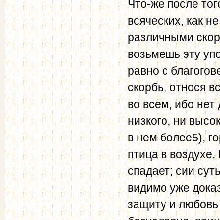
Что-же после то
всяческих, как н
различными скор
возьмешь эту упо
равно с благогов
скорбь, относя в
во всем, ибо нет
низкого, ни высок
в нем более5), г
птица в воздухе.
спадает; сии сут
видимо уже доказ
защиту и любовь 