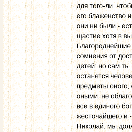
для того-ли, чтоб
его блаженство и 
они ни были - ес
щастие хотя в вы
Благороднейшие 
сомнения от дос
детей; но сам ты
останется челов
предметы оного, 
оными, не облаго
все в единого бо
жесточайшего и -
Николай, мы долж