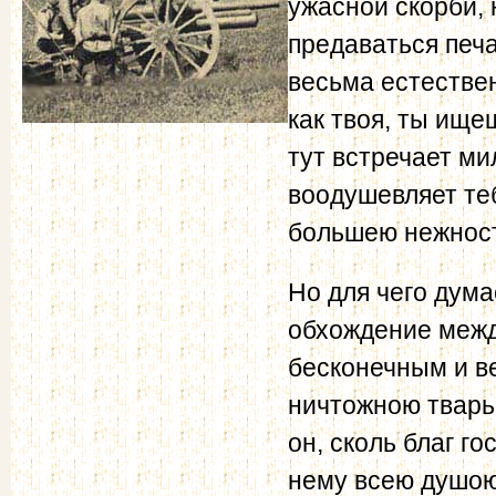
ужасной скорби, 
предаваться печ
весьма естестве
как твоя, ты ище
тут встречает ми
воодушевляет те
большею нежнос
Но для чего дума
обхождение межд
бесконечным и в
ничтожною тварью
он, сколь благ го
нему всею душою