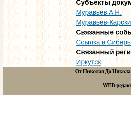
Субъекты доку
Муравьев А.Н.
Муравьев-Карски
Связанные соб
Ссылка в Сибирь
Связанный рег
Иркутск
От Николая До Никола
WEB-редак