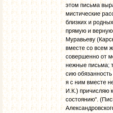
этом письма выр
мистические рас
близких и родных
прямую и верную 
Муравьеву (Карск
вместе со всем 
совершенно от ме
нежные письма; т
сию обязанность 
я с ним вместе н
И.К.) причисляю 
состоянию". (Пись
Александровского,