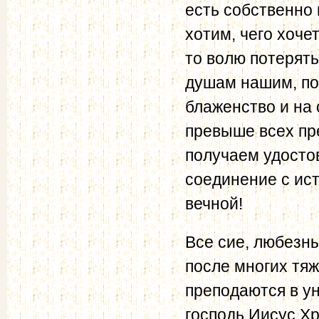
есть собственно 
хотим, чего хочет
то волю потерять
душам нашим, по
блаженство и на
превыше всех пре
получаем удосто
соединение с ис
вечной!
Все сие, любезны
после многих тяж
преподаются в ун
господь Иисус Хр