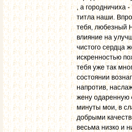
, а городничиха -
титла наши. Впро
тебя, любезный Н
влияние на улучш
чистого сердца ж
искренностью пож
тебя уже так мно
состоянии вознаг
напротив, насла
жену одаренную 
минуты мои, в сл
добрыми качеств
весьма низко и н