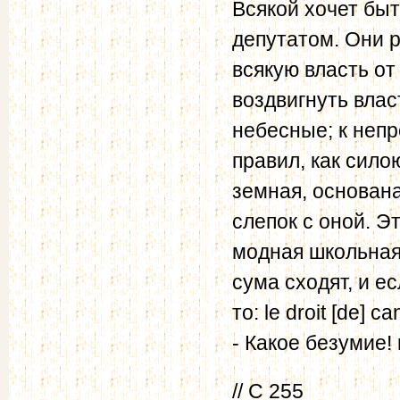
Всякой хочет быт
депутатом. Они 
всякую власть от
воздвигнуть влас
небесные; к неп
правил, как сило
земная, основана
слепок с оной. Э
модная школьная
сума сходят, и е
то: le droit [de]
- Какое безумие!
// С 255