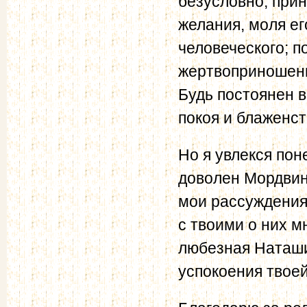
безусловно, прин
желания, моля его
человеческого; п
жертвоприношени
Будь постоянен 
покоя и блаженс
Но я увлекся пон
доволен Мордвино
мои рассуждения
с твоими о них м
любезная Наташи
успокоения твоей