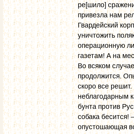
ре[шило] сражени
привезла нам ре
Гвардейский корп
уничтожить поляк
операционную лин
газетам! А на ме
Во всяком случае
продолжится. Оп
скоро все решит
неблагодарным к
бунта против Рус
собака бесится! 
опустошающая вся