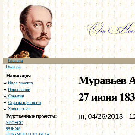
Пе
ос
со
Главное меню
Главная
Вы здесь
Главная
Навигация
Муравьев А
Идея проекта
Персоналии
27 июня 1831
События
Страны и регионы
Хронология
Родственные проекты:
пт, 04/26/2013 - 1
ХРОНОС
ФОРУМ
ДОКУМЕНТЫ XX ВЕКА