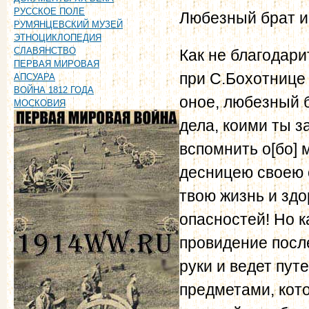
РУССКОЕ ПОЛЕ
Любезный брат и
РУМЯНЦЕВСКИЙ МУЗЕЙ
ЭТНОЦИКЛОПЕДИЯ
СЛАВЯНСТВО
Как не благодари
ПЕРВАЯ МИРОВАЯ
при С.Бохотнице 
АПСУАРА
ВОЙНА 1812 ГОДА
оное, любезный б
МОСКОВИЯ
дела, коими ты з
вспомнить о[бо] 
десницею своею о
твою жизнь и здо
опасностей! Но к
провидение после
руки и ведет пут
предметами, кото