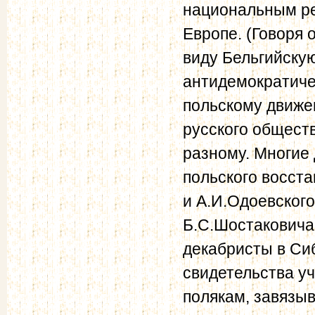
национальным ре
Европе. (Говоря 
виду Бельгийску
антидемократиче
польскому движе
русского общест
разному. Многие 
польского восста
и А.И.Одоевског
Б.С.Шостаковича
декабристы в Си
свидетельства у
полякам, завязыв