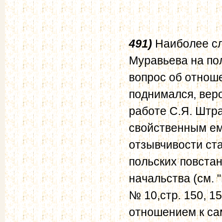
491)
Наиболее сл
Муравьева на пол
вопрос об отнош
поднимался, веро
работе С.Я. Штра
свойственным ем
отзывчивости ст
польских повстан
начальства (см. 
№ 10,стр. 150, 15
отношением к са