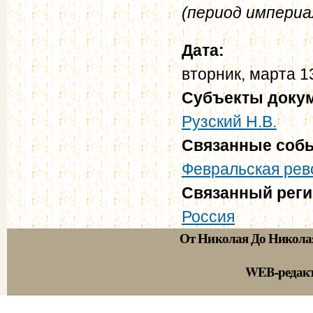
(период империал
Дата:
вторник, марта 1
Субъекты доку
Рузский Н.В.
Связанные соб
Февральская рево
Связанный рег
Россия
От Николая До Никола
WEB-редак