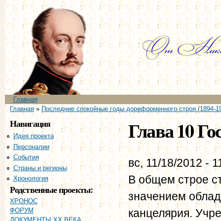
Пе
ос
со
Главное меню
Главная
Вы здесь
Главная
»
Последние спокойные годы дореформенного строя (1894-1
Навигация
Глава 10 Го
Идея проекта
Персоналии
События
вс, 11/18/2012 - 1
Страны и регионы
В общем строе с
Хронология
Родственные проекты:
значением облад
ХРОНОС
канцелярия. Учр
ФОРУМ
ДОКУМЕНТЫ XX ВЕКА