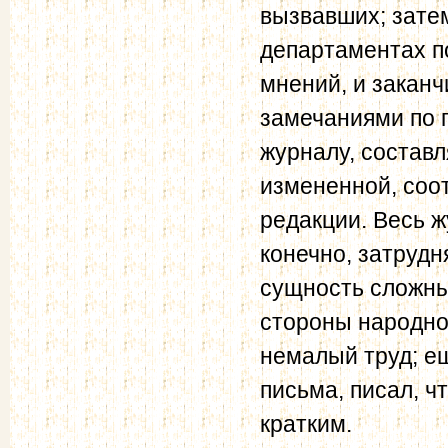
вызвавших; зате
департаментах п
мнений, и закан
замечаниями по п
журналу, составл
измененной, соо
редакции. Весь ж
конечно, затрудн
сущность сложны
стороны народно
немалый труд; ещ
письма, писал, ч
кратким.