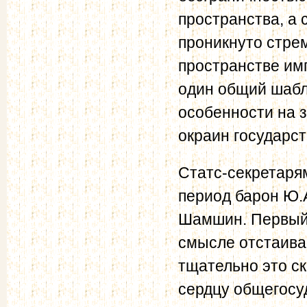
пространства, а
проникнуто стрем
пространстве им
один общий шабло
особенности на з
окраин государст
Статс-секретаря
период барон Ю.А
Шамшин. Первый 
смысле отстаиван
тщательно это с
сердцу общегосу