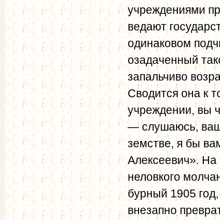
учреждениями пр
ведают государс
одинаковом подчи
озадаченный так
запальчиво возра
Сводится она к т
учреждении, вы ч
— слушаюсь, ваш
земстве, я бы ва
Алексеевич». На 
неловкого молчан
бурный 1905 год,
внезапно превра