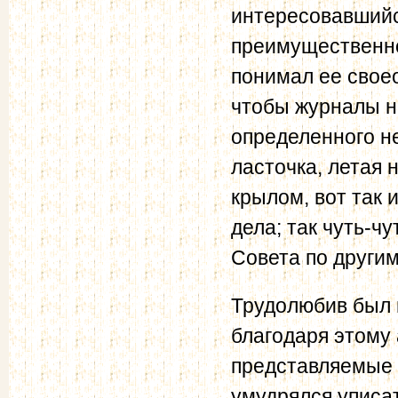
интересовавшийс
преимущественно
понимал ее своео
чтобы журналы не
определенного не
ласточка, летая 
крылом, вот так 
дела; так чуть-ч
Совета по други
Трудолюбив был 
благодаря этому 
представляемые 
умудрялся уписа