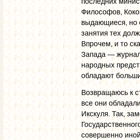
последних минис
Философов, Коко
выдающиеся, но 
занятия тех дол
Впрочем, и то ск
Запада — журнал
народных предст
обладают больши
Возвращаюсь к с
все они обладал
Икскуля. Так, за
Государственног
совершенно иной