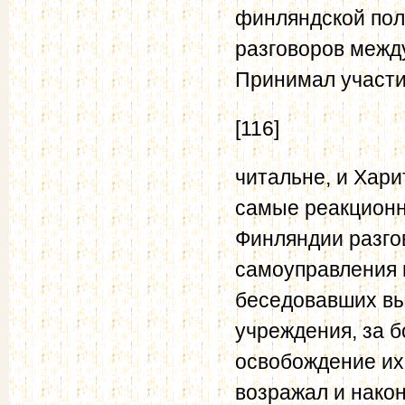
финляндской поли
разговоров межд
Принимал участие
[116]
читальне, и Хари
самые реакционн
Финляндии разго
самоуправления 
беседовавших вы
учреждения, за 
освобождение их
возражал и након