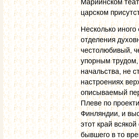
Мариинском теат
царском присутс
Несколько иного 
отделения духов
честолюбивый, ч
упорным трудом, 
начальства, не с
настроениях вер
описываемый пе
Плеве по проект
Финляндии, и вы
этот край всякой
бывшего в то вр