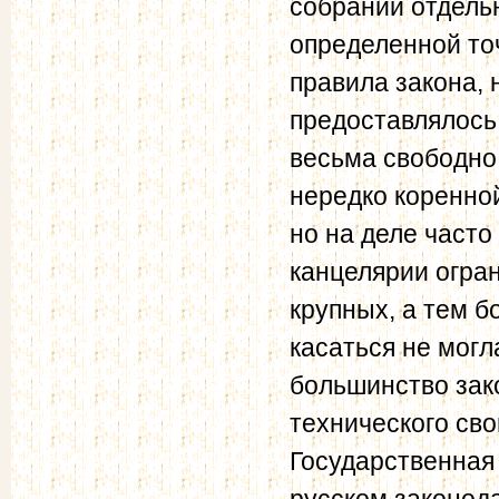
собрании отдель
определенной то
правила закона,
предоставлялось
весьма свободно,
нередко коренной
но на деле часто
канцелярии огра
крупных, а тем б
касаться не могл
большинство зак
технического сво
Государственная
русском законода