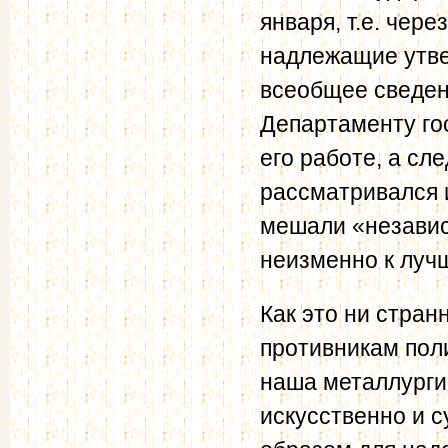
января, т.е. чер
надлежащие утве
всеобщее сведен
Департаменту го
его работе, а сл
рассматривался и
мешали «независ
неизменно к луч
Как это ни стран
противникам поли
наша металлурги
искусственно и 