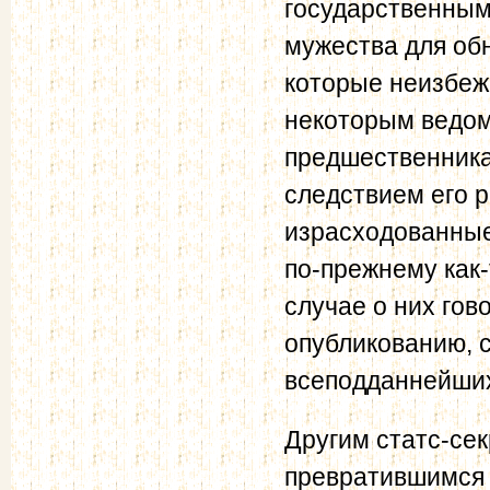
государственным
мужества для об
которые неизбеж
некоторым ведомс
предшественника
следствием его 
израсходованные
по-прежнему как-
случае о них го
опубликованию, 
всеподданнейших
Другим статс-сек
превратившимся 