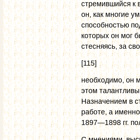
стремившийся к в
он, как многие 
способностью под
которых он мог б
стесняясь, за св
[115]
необходимо, он м
этом талантливы
Назначением в с
работе, а именно
1897—1898 гг. п
С мнениями, выс