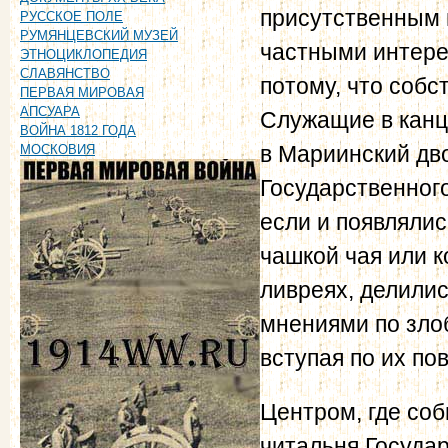
присутственным м
РУССКОЕ ПОЛЕ
РУМЯНЦЕВСКИЙ МУЗЕЙ
частными интере
ЭТНОЦИКЛОПЕДИЯ
СЛАВЯНСТВО
потому, что собс
ПЕРВАЯ МИРОВАЯ
АПСУАРА
Служащие в канц
ВОЙНА 1812 ГОДА
в Мариинский дв
МОСКОВИЯ
Государственного
если и появлялис
чашкой чая или 
ливреях, делили
мнениями по зло
вступая по их по
Центром, где со
читальня Государ