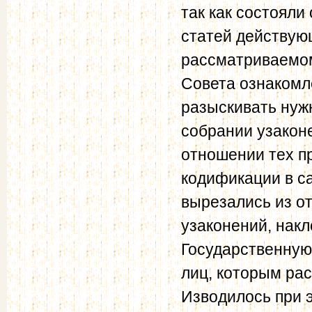
так как состояли
статей действую
рассматриваемом
Совета ознакомл
разыскивать нужн
собрании узакон
отношении тех п
кодификации в с
вырезались из о
узаконений, накл
Государственную 
лиц, которым ра
Изводилось при 