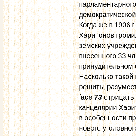
парламентарного
демократической
Когда же в 1906 
Харитонов громил
земских учрежден
внесенного 33 ч
принудительном 
Насколько такой 
решить, разумеет
face
73
отрицать 
канцелярии Хари
в особенности п
нового уголовног