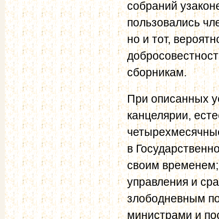
собраний узаконе
пользовались чле
но и тот, вероят
добросовестност
сборникам.
При описанных у
канцелярии, ест
четырехмесячные
в Государственн
своим временем; 
управления и ср
злободневным по
министрами и по