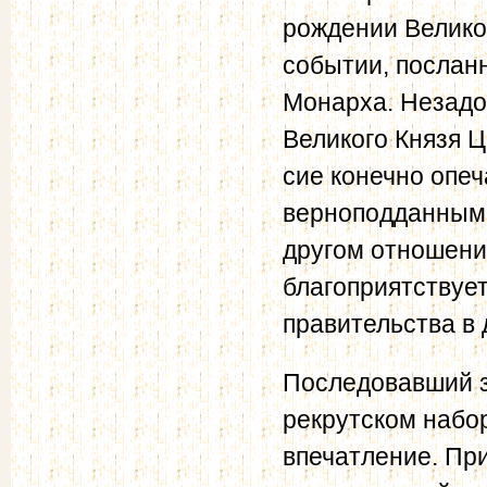
рождении Велико
событии, послан
Монарха. Незадо
Великого Князя 
сие конечно опе
верноподданными
другом отношени
благоприятствуе
правительства в
Последовавший з
рекрутском набо
впечатление. При