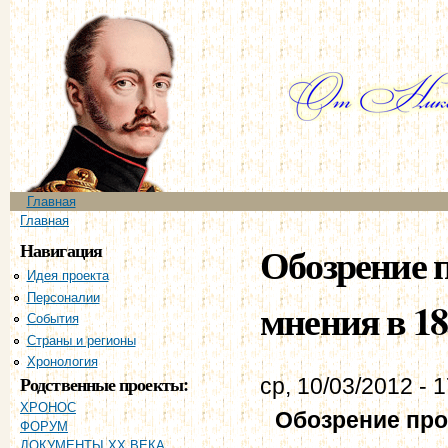
Пе
ос
со
Главное меню
Главная
Вы здесь
Главная
Навигация
Обозрение 
Идея проекта
Персоналии
мнения в 18
События
Страны и регионы
Хронология
Родственные проекты:
ср, 10/03/2012 - 
ХРОНОС
Обозрение про
ФОРУМ
ДОКУМЕНТЫ XX ВЕКА