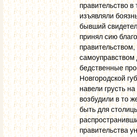
правительство в 
изъявляли боязнь
бывший свидетел
принял сию благ
правительством, 
самоуправством 
бедственные про
Новгородской гу
навели грусть н
возбудили в то ж
быть для столиц
распространивши
правительства у