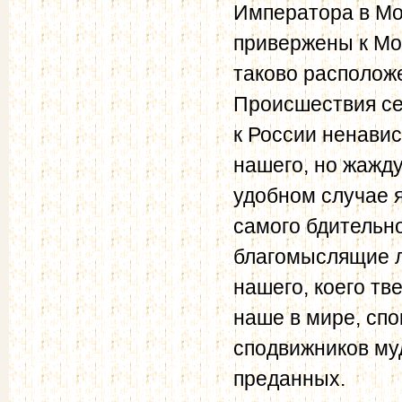
Императора в Мос
привержены к Мон
таково располож
Происшествия се
к России ненави
нашего, но жажду
удобном случае я
самого бдительно
благомыслящие л
нашего, коего тв
наше в мире, спо
сподвижников му
преданных.