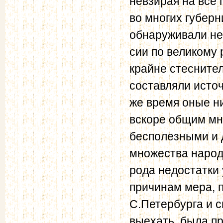
невзирая на все
во многих губерн
обнаруживали не
сии по великому
крайне стесните
составляли источ
же время оные ни
вскоре общим мн
бесполезными и 
множества народ
рода недостатки
причинам мера, 
С.Петербурга и 
выехать, была п