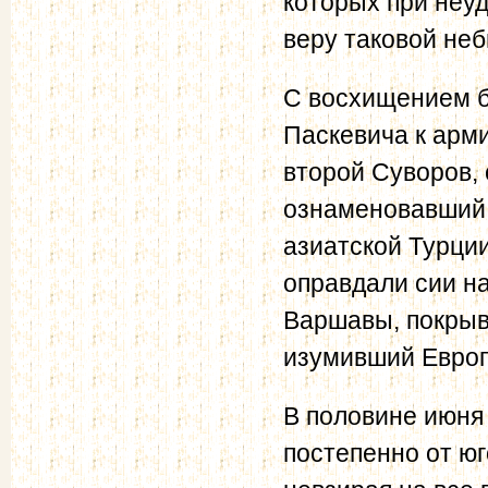
которых при неуд
веру таковой не
С восхищением б
Паскевича к арми
второй Суворов,
ознаменовавший 
азиатской Турци
оправдали сии н
Варшавы, покрыв
изумивший Европу
В половине июня
постепенно от юг