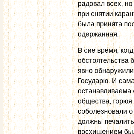
радовал всех, но 
при снятии каран
была принята по
одержанная.
В сие время, ког
обстоятельства 
явно обнаружили
Государю. И сама
останавливаема 
общества, горюя
соболезновали о 
должны печалить
восхищением был