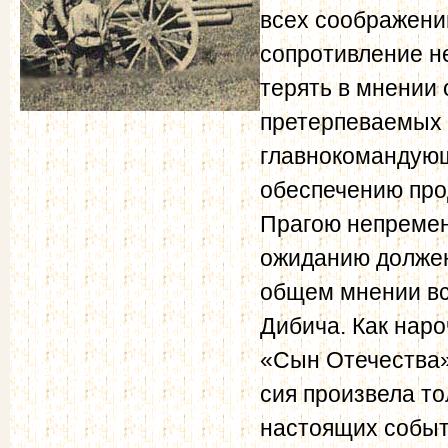
всех соображени
сопротивление н
терять в мнении 
претерпеваемых 
главнокомандующ
обеспечению про
Прагою непремен
ожиданию должен
общем мнении вс
Дибича. Как наро
«Сын Отечества»
сия произвела то
настоящих событ