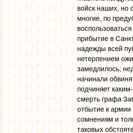
войск наших, но 
многие, по преду
воспользоваться
прибытие в Санк
надежды всей пуб
нетерпением ожид
замедлилось; нед
начинали обвинят
подчиняет каким
смерть графа Заб
отбытие к армии 
сомнениям и толк
таковых обстоят