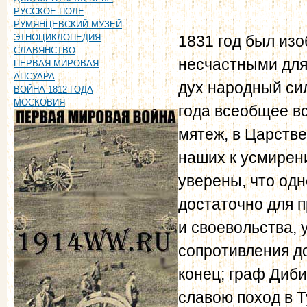
РУССКОЕ ПОЛЕ
РУМЯНЦЕВСКИЙ МУЗЕЙ
1831 год был из
ЭТНОЦИКЛОПЕДИЯ
СЛАВЯНСТВО
несчастными для
ПЕРВАЯ МИРОВАЯ
АПСУАРА
дух народный си
ВОЙНА 1812 ГОДА
МОСКОВИЯ
года всеобщее в
мятеж, в Царств
наших к усмирен
уверены, что одн
достаточно для 
и своевольства, 
сопротивления д
конец; граф Диб
славою поход в 