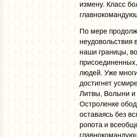
измену. Класс б
главнокомандующ
По мере продолж
неудовольствия 
наши границы, во
присоединенных,
людей. Уже многи
достигнет усмир
Литвы, Волыни и
Остроленке обод
оставаясь без вс
ропота и всеобщ
главнокомандую