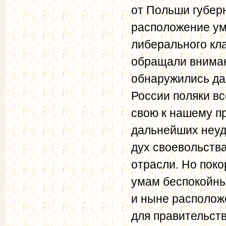
от Польши губер
расположение ум
либерального кл
обращали вниман
обнаружились д
России поляки в
свою к нашему пр
дальнейших неуд
дух своевольств
отрасли. Но пок
умам беспокойны
и ныне располож
для правительств