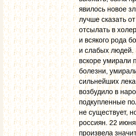
явилось новое зл
лучше сказать от
отсылать в холе
и всякого рода 
и слабых людей.
вскоре умирали 
болезни, умирал
сильнейших лека
возбудило в наро
подкупленные пол
не существует, н
россиян. 22 июн
произвела значи