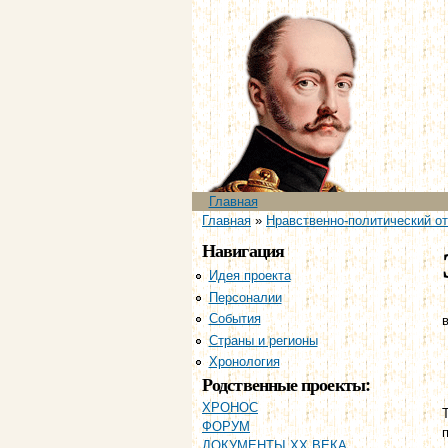
Главное меню
Главная
Вы здесь
Главная
»
Нравственно-политический отч
Навигация
Идея проекта
Персоналии
События
в
Страны и регионы
Хронология
Родственные проекты:
ХРОНОС
ФОРУМ
ДОКУМЕНТЫ XX ВЕКА