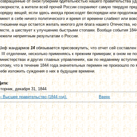
возвращенные от оной губернии бдительностью нашего правительства у
покорности, а жители всей прочей России сохраняют самую твердую пре
порядку вещей; если здесь иногда происходят беспорядки или продолжаю
имеют в себе ничего политического и время от времени слабеют или вов
отношении еще остается желать многого для блага нашего Отечества, но
месте, а шествует к улучшению быстрыми стопами. Вообще события 1844
нежели неприятным результатам о России.
Шеф жандармов
14
обязывается присовокупить, что отчет сей составле
в III отделении, несколько применяясь к прежним примерам; в оном не 
министерствах и других главных управлениях, как по недавнему вступле
потому, что в течение 1844 года значительных перемен не произошло по
себе изложить суждения о них в будущем времени.
Дата:
вторник, декабря 31, 1844
‹ Высшее правительство (1844 год).
Вверх