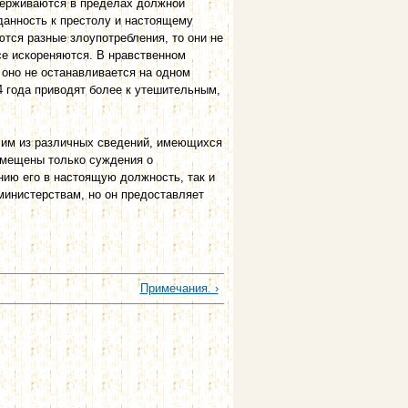
держиваются в пределах должной
данность к престолу и настоящему
тся разные злоупотребления, то они не
се искореняются. В нравственном
 оно не останавливается на одном
 года приводят более к утешительным,
н им из различных сведений, имеющихся
помещены только суждения о
нию его в настоящую должность, так и
 министерствам, но он предоставляет
Примечания. ›