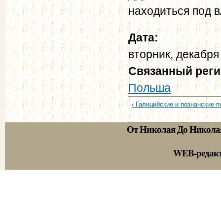
находиться под 
Дата:
вторник, декабря
Связанный рег
Польша
‹ Галицийские и познанские по
От Николая До Никола
WEB-редак