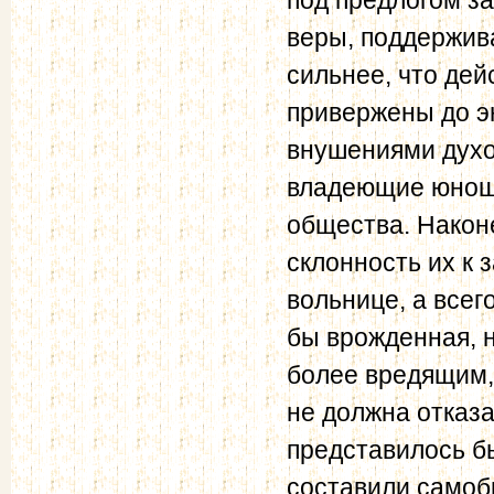
веры, поддержив
сильнее, что дей
привержены до э
внушениями духо
владеющие юнош
общества. Након
склонность их к 
вольнице, а всег
бы врожденная, н
более вредящим,
не должна отказа
представилось бы
составили самоб