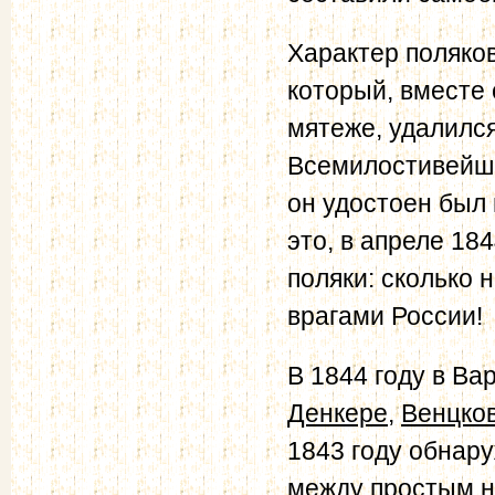
Характер поляко
который, вместе 
мятеже, удалился
Всемилостивейше
он удостоен был
это, в апреле 18
поляки: сколько 
врагами России!
В 1844 году в В
Денкере
,
Венцко
1843 году обнар
между простым н