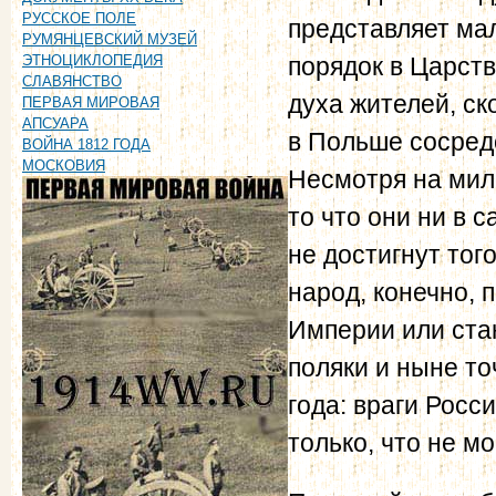
РУССКОЕ ПОЛЕ
представляет ма
РУМЯНЦЕВСКИЙ МУЗЕЙ
порядок в Царств
ЭТНОЦИКЛОПЕДИЯ
СЛАВЯНСТВО
духа жителей, ск
ПЕРВАЯ МИРОВАЯ
АПСУАРА
в Польше сосред
ВОЙНА 1812 ГОДА
МОСКОВИЯ
Несмотря на мил
то что они ни в 
не достигнут тог
народ, конечно, 
Империи или стан
поляки и ныне то
года: враги Росс
только, что не м