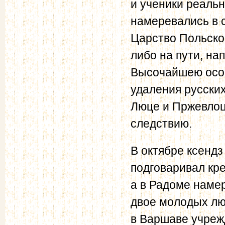
и ученики реаль
намеревались в 
Царство Польское
либо на пути, на
Высочайшею особ
удаления русских
Люце и Пржевлоц
следствию.
В октябре ксенд
подговаривал кр
а в Радоме наме
двое молодых лю
в Варшаве учреж