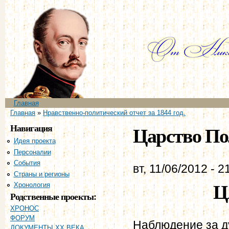
Пе
ос
со
Главное меню
Главная
Вы здесь
Главная
»
Нравственно-политический отчет за 1844 год.
Навигация
Царство Пол
Идея проекта
Персоналии
События
вт, 11/06/2012 - 2
Страны и регионы
Ц
Хронология
Родственные проекты:
ХРОНОС
ФОРУМ
Наблюдение за д
ДОКУМЕНТЫ XX ВЕКА