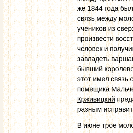
же 1844 года бы
связь между мол
учеников из све
произвести восст
человек и получи
завладеть варшав
бывший королевс
этот имел связь 
помещика Мальче
Крживицкий
преда
разным исправит
В июне трое мол