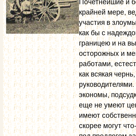
Почетнейшие и б
крайней мере, ве
участия в злоум
как бы с надеждо
границею и на в
осторожных и ме
работами, естест
как всякая чернь
руководителями.
экономы, подсудк
еще не умеют це
имеют собственно
скорее могут что
под предлогом з