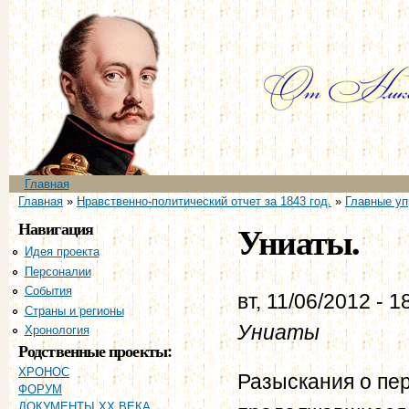
Пе
ос
со
Главное меню
Главная
Вы здесь
Главная
»
Нравственно-политический отчет за 1843 год.
»
Главные уп
Навигация
Униаты.
Идея проекта
Персоналии
События
вт, 11/06/2012 - 1
Страны и регионы
Униаты
Хронология
Родственные проекты:
ХРОНОС
Разыскания о пе
ФОРУМ
ДОКУМЕНТЫ XX ВЕКА