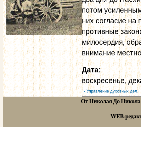
потом усиленным
них согласие на
противные закон
милосердия, об
внимание местно
Дата:
воскресенье, дек
‹ Управление духовных дел.
От Николая До Никола
WEB-редак