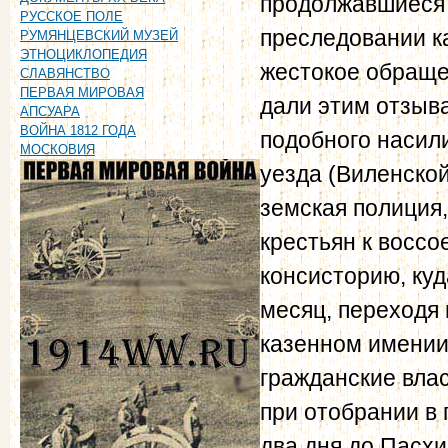
продолжавшиеся и
РУССКОЕ ПОЛЕ
преследовании к
РУМЯНЦЕВСКИЙ МУЗЕЙ
ЭТНОЦИКЛОПЕДИЯ
жестокое обраще
СЛАВЯНСТВО
ПЕРВАЯ МИРОВАЯ
дали этим отзыв
АПСУАРА
ВОЙНА 1812 ГОДА
подобного насил
МОСКОВИЯ
уезда (Виленской
земская полиция
крестьян к воссо
консисторию, куд
месяц, переходя 
казенном имении
гражданские вла
при отобрании в
два дня до Пасхи