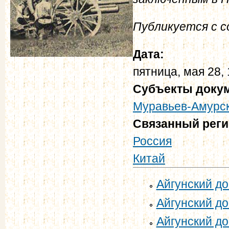
Публикуется с 
Дата:
пятница, мая 28,
Субъекты доку
Муравьев-Амурск
Связанный рег
Россия
Китай
Айгунский дог
Айгунский до
Айгунский до