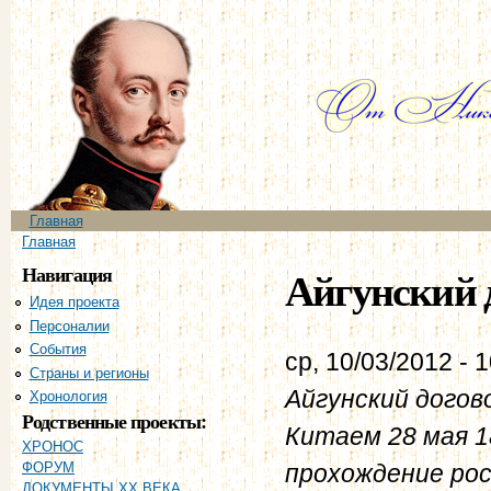
Пе
ос
со
Главное меню
Главная
Вы здесь
Главная
Навигация
Айгунский д
Идея проекта
Персоналии
События
ср, 10/03/2012 - 
Страны и регионы
Айгунский догов
Хронология
Родственные проекты:
Китаем 28 мая 1
ХРОНОС
прохождение ро
ФОРУМ
ДОКУМЕНТЫ XX ВЕКА