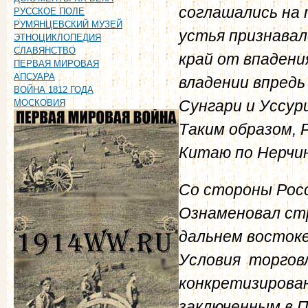
соглашались на 
РУССКОЕ ПОЛЕ
РУМЯНЦЕВСКИЙ МУЗЕЙ
устья признавал
ЭТНОЦИКЛОПЕДИЯ
СЛАВЯНСТВО
край от впадени
ПЕРВАЯ МИРОВАЯ
АПСУАРА
владении впредь
ВОЙНА 1812 ГОДА
Сунгари и Уссур
МОСКОВИЯ
Таким образом,
Китаю по Нерчин
Со стороны Росс
Ознаменовал стр
дальнем востоке
Условия тopгoвл
конкретизирован
заключенным в Пе