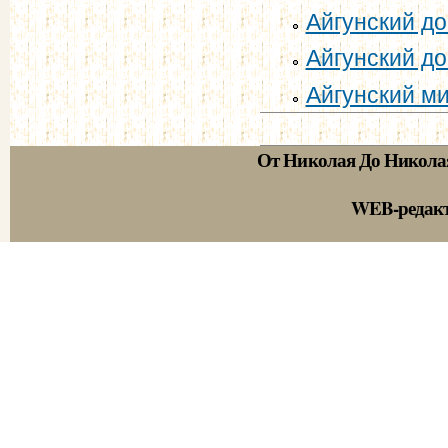
Айгунский дог
Айгунский до
Айгунский ми
От Николая До Никола
WEB-редак