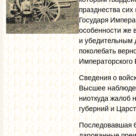
празднества сих
Государя Импера
особенности же 
и убедительным д
поколебать верно
Императорского 
Сведения о войс
Высшее наблюден
ниоткуда жалоб н
губерний и Царст
Последовавшая 6
дарованные пре