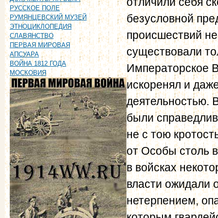
отличили себя ск
РУССКОЕ ПОЛЕ
безусловной пре
РУМЯНЦЕВСКИЙ МУЗЕЙ
ЭТНОЦИКЛОПЕДИЯ
происшествий не
СЛАВЯНСТВО
ПЕРВАЯ МИРОВАЯ
существовали тол
АПСУАРА
ВОЙНА 1812 ГОДА
Императорское В
МОСКОВИЯ
искоренял и даж
деятельностью. В
были справедлив
не с тою кротост
от Особы столь в
в войсках некото
власти ожидали 
нетерпением, оп
которым гвардейс