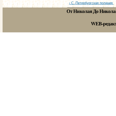
‹ С.-Петербургская полиция.
От Николая До Никола
WEB-редак