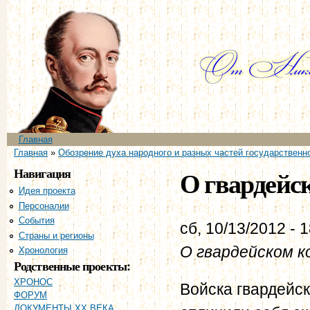
Пе
ос
со
Главное меню
Главная
Вы здесь
Главная
»
Обозрение духа народного и разных частей государственно
Навигация
О гвардейск
Идея проекта
Персоналии
События
сб, 10/13/2012 - 
Страны и регионы
О гвардейском к
Хронология
Родственные проекты:
ХРОНОС
Войска гвардейск
ФОРУМ
ДОКУМЕНТЫ XX ВЕКА