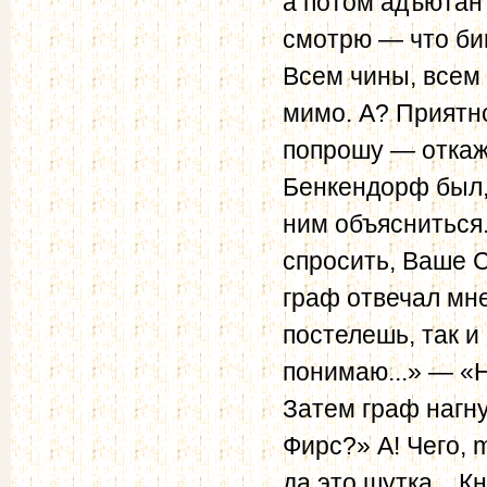
а потом адъютант
смотрю — что биш
Всем чины, всем 
мимо. А? Приятно
попрошу — откаж
Бенкендорф был,
ним объясниться
спросить, Ваше С
граф отвечал мн
постелешь, так и
понимаю...» — «Н
Затем граф нагну
Фирс?» А! Чего, 
да это шутка... К