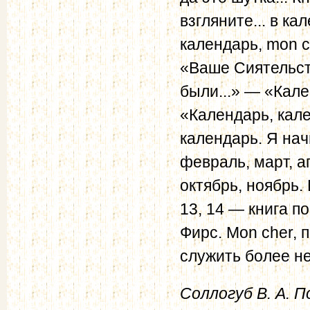
взгляните... в ка
календарь, mon c
«Ваше Сиятельст
были...» — «Кал
«Календарь, кале
календарь. Я на
февраль, март, ап
октябрь, ноябрь. 
13, 14 — книга п
Фирс. Mon cher, 
служить более не
Соллогуб В. А. П