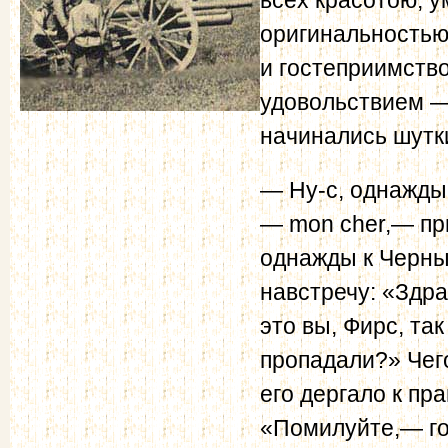
оригинальностью
и гостеприимств
удовольствием — 
начинались шутк
— Ну-с, однажды
— mon cher,— пр
однажды к Черны
навстречу: «Здра
это вы, Фирс, так
пропадали?» Чего
его дергало к пр
«Помилуйте,— го