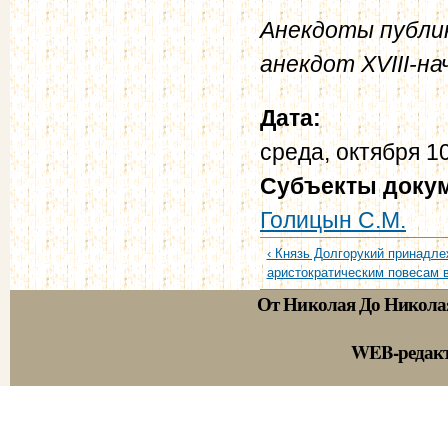
Анекдоты публик
анекдот XVIII-нач
Дата:
среда, октября 1
Субъекты доку
Голицын С.М.
‹ Князь Долгорукий принадле
аристократическим повесам в
От Николая До Никола
WEB-редак