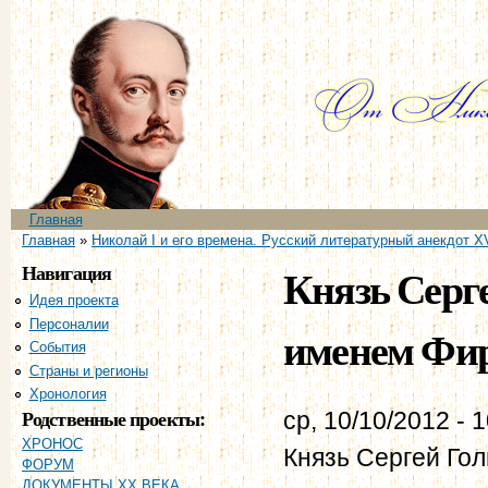
Пе
ос
со
Главное меню
Главная
Вы здесь
Главная
»
Николай I и его времена. Русский литературный анекдот XV
Навигация
Князь Серг
Идея проекта
Персоналии
именем Фирс
События
Страны и регионы
Хронология
Родственные проекты:
ср, 10/10/2012 - 
ХРОНОС
Князь Сергей Го
ФОРУМ
ДОКУМЕНТЫ XX ВЕКА