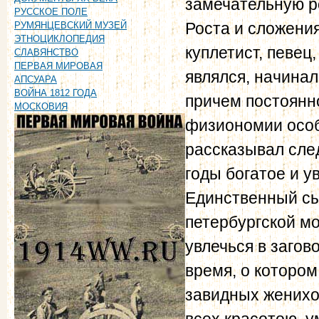
замечательную р
РУССКОЕ ПОЛЕ
Роста и сложени
РУМЯНЦЕВСКИЙ МУЗЕЙ
ЭТНОЦИКЛОПЕДИЯ
куплетист, певец,
СЛАВЯНСТВО
ПЕРВАЯ МИРОВАЯ
являлся, начинал
АПСУАРА
ВОЙНА 1812 ГОДА
причем постоянно
МОСКОВИЯ
физиономии особ
рассказывал сле
годы богатое и 
Единственный сын
петербургской м
увлечься в загов
время, о котором
завидных женихов
всех красотою, 