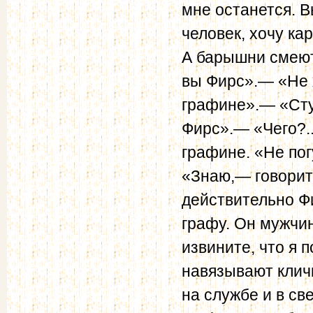
мне останется. 
человек, хочу ка
А барышни смеютс
вы Фирс».— «Не 
графине».— «Ступ
Фирс».— «Чего?..»
графине. «Не пог
«Знаю,— говорит
действительно Фи
графу. Он мужчи
извините, что я 
навязывают клич
на службе и в с