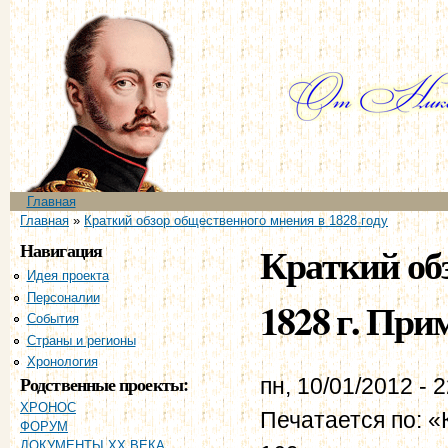
Пе
ос
со
Главное меню
Главная
Вы здесь
Главная
»
Краткий обзор общественного мнения в 1828 году
Навигация
Краткий об
Идея проекта
Персоналии
1828 г. При
События
Страны и регионы
Хронология
Родственные проекты:
пн, 10/01/2012 - 
ХРОНОС
Печатается по: «К
ФОРУМ
ДОКУМЕНТЫ XX ВЕКА