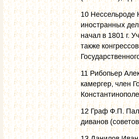
10 Нессельроде К
иностранных дел
начал в 1801 г. У
также конгрессов
Государственного
11 Рибопьер Алек
камергер, член Г
Константинополе 
12 Граф Ф.П. Па
диванов (советов
13 Данилов Иван 