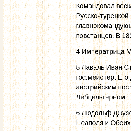
Командовал воск
Русско-турецкой 
главнокомандующ
повстанцев. В 18
4 Императрица М
5 Лаваль Иван Ст
гофмейстер. Его
австрийским пос
Лебцельтерном.
6 Людольф Джузе
Неаполя и Обеих