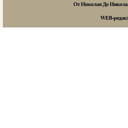
От Николая До Никола
WEB-редак