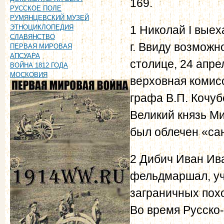
169.
РУССКОЕ ПОЛЕ
РУМЯНЦЕВСКИЙ МУЗЕЙ
1 Николай I вые
ЭТНОЦИКЛОПЕДИЯ
СЛАВЯНСТВО
г. Ввиду возможн
ПЕРВАЯ МИРОВАЯ
АПСУАРА
столице, 24 апре
ВОЙНА 1812 ГОДА
МОСКОВИЯ
верховная комис
графа В.П. Кочуб
Великий князь Ми
был облечен «сан
2 Дибич Иван Ива
фельдмаршал, уч
заграничных похо
Во время Русско