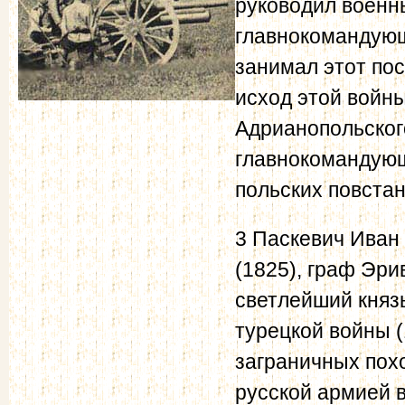
руководил военн
главнокомандующ
занимал этот пос
исход этой войн
Адрианопольского
главнокомандующ
польских повстан
3 Паскевич Иван 
(1825), граф Эри
светлейший князь
турецкой войны (
заграничных похо
русской армией в