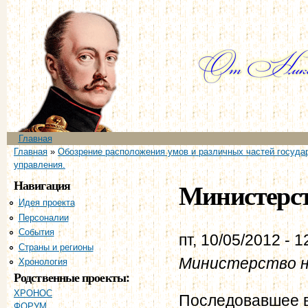
Пе
ос
со
Главное меню
Главная
Вы здесь
Главная
»
Обозрение расположения умов и различных частей государ
управления.
Навигация
Министерст
Идея проекта
Персоналии
События
пт, 10/05/2012 - 1
Страны и регионы
Министерство н
Хронология
Родственные проекты:
ХРОНОС
Последовавшее в
ФОРУМ