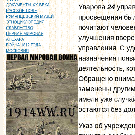
ДОКУМЕНТЫ XX ВЕКА
Уварова
24
управ
РУССКОЕ ПОЛЕ
просвещения был
РУМЯНЦЕВСКИЙ МУЗЕЙ
ЭТНОЦИКЛОПЕДИЯ
почитают челове
СЛАВЯНСТВО
ПЕРВАЯ МИРОВАЯ
улучшения ввере
АПСУАРА
ВОЙНА 1812 ГОДА
управления. С уд
МОСКОВИЯ
назначения появ
деятельность, ко
Обращено вниман
заменены другим
имели уже случай
остаются без дол
Указ об учрежде