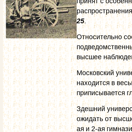
принят с особен
распространения
25
.
Относительно со
подведомственны
высшее наблюде
Московский унив
находится в вес
приписывается г
Здешний универси
ожидать от высше
ая и 2-ая гимназ