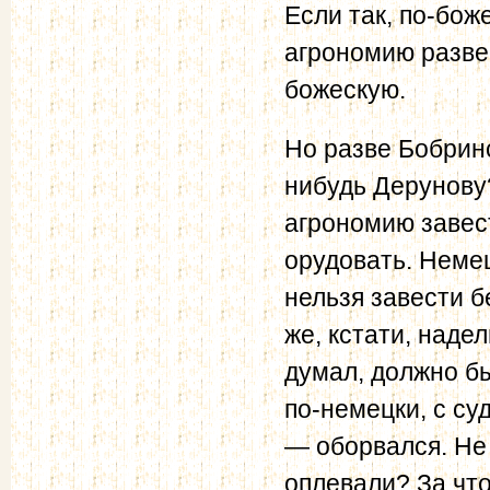
Если так, по-бож
агрономию развес
божескую.
Но разве Бобринс
нибудь Дерунову
агрономию завес
орудовать. Немец
нельзя завести б
же, кстати, наде
думал, должно бы
по-немецки, с су
— оборвался. Не 
оплевали? За что