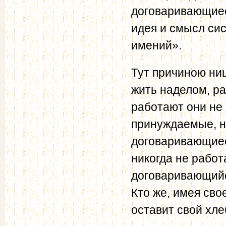
договаривающиес
идея и смысл си
имений».
Тут причиною нищ
жить наделом, ра
работают они не 
принуждаемые, н
договаривающиес
никогда не работ
договаривающийс
Кто же, имея сво
оставит свой хле