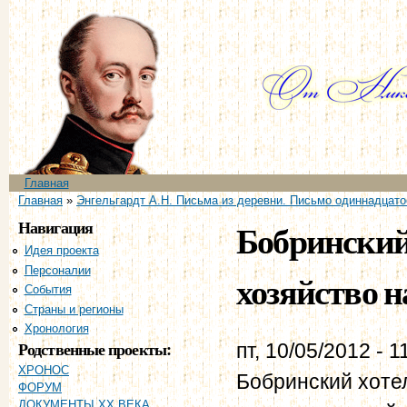
Пе
ос
со
Главное меню
Главная
Вы здесь
Главная
»
Энгельгардт А.Н. Письма из деревни. Письмо одиннадцато
Навигация
Бобринский
Идея проекта
Персоналии
хозяйство н
События
Страны и регионы
Хронология
Родственные проекты:
пт, 10/05/2012 - 1
ХРОНОС
Бобринский хоте
ФОРУМ
ДОКУМЕНТЫ XX ВЕКА