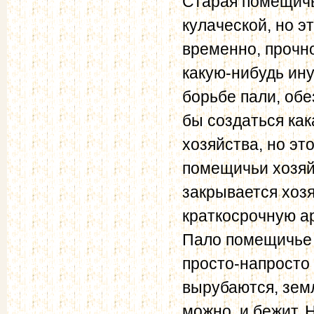
Старая помещичь
кулаческой, но э
временно, прочно
какую-нибудь ину
борьбе пали, обе
бы создаться ка
хозяйства, но эт
помещичьи хозяй
закрывается хозя
краткосрочную ар
Пало помещичье 
просто-напросто
вырубаются, зем
можно, и бежит. 