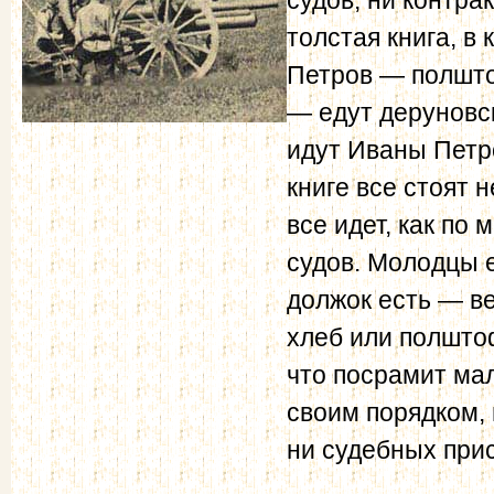
толстая книга, в
Петров — полштох
— едут деруновс
идут Иваны Петро
книге все стоят 
все идет, как по 
судов. Молодцы 
должок есть — ве
хлеб или полштоф
что посрамит мал
своим порядком, 
ни судебных прис