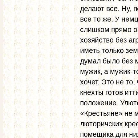
делают все. Ну, 
все то же. У немц
слишком прямо о
хозяйство без аг
иметь только зе
думал было без 
мужик, а мужик-т
хочет. Это не то,
кнехты готов итт
положение. Улют
«Крестьяне» не м
люторичских крес
помещика для них