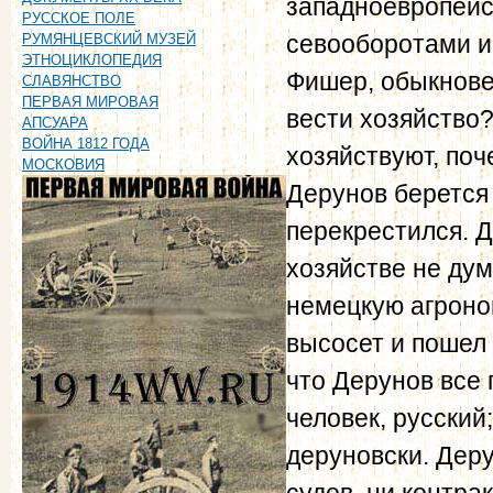
западноевропейс
РУССКОЕ ПОЛЕ
севооборотами и 
РУМЯНЦЕВСКИЙ МУЗЕЙ
ЭТНОЦИКЛОПЕДИЯ
Фишер, обыкнове
СЛАВЯНСТВО
ПЕРВАЯ МИРОВАЯ
вести хозяйство
АПСУАРА
ВОЙНА 1812 ГОДА
хозяйствуют, по
МОСКОВИЯ
Дерунов берется 
перекрестился. 
хозяйстве не дум
немецкую агроном
высосет и пошел п
что Дерунов все 
человек, русский
деруновски. Деру
судов, ни контрак