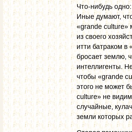
Что-нибудь одно:
Иные думают, чт
«grande culture»
из своего хозяйс
итти батраком в «
бросает землю, ч
интеллигенты. Не
чтобы «grande cu
этого не может б
culture» не види
случайные, кула
земли которых р