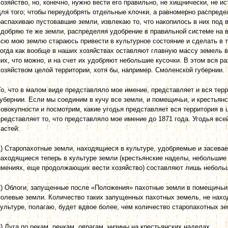
хозяйство, но, конечно, нужно вести его правильно, не хищнически, не 
для того; чтобы переудобрять отдельные клочки, а равномерно распреде
распахиваю пустовавшие земли, извлекаю то, что накопилось в них под
удобряю те же земли, рас­пределяя удобрение в правильной системе на
всю мою землю стараюсь привести в культурное состояние и сделать в т
тогда как вообще в наших хо­зяйствах оставляют главную массу земель в
них, что можно, и на счет их удобряют небольшие кусочки. В этом вся р
хозяйством целой территории, хотя бы, например. Смоленской губернии.
То, что в малом виде представляло мое имение, представляет и вся тер
губернии. Если мы соединим в кучу все земли, и помещичьи, и крестьянс
совокупности и посмотрим, какие угодья представляет вся территория в ц
представляет то, что представляло мое имение до 1871 года. Угодья вс
частей:
1) Старопахотные земли, находящиеся в культуре, удобряемые и засева
находящиеся теперь в культуре земли (крестьянские наделы, небольшие
имениях, еще продолжающих вести хозяйство) составляют лишь неболь
2) Облоги, запущенные после «Положения» пахотные земли в помещичьих
полевые земли. Количество таких запущенных пахотных земель, не нахо
культуре, полагаю, будет вдвое более, чем количество старопахотных з
3) Луга по рекам, речкам, оврагам, низины на крестьянских наделах.