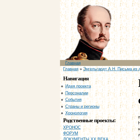
Главное меню
Главная
Вы здесь
Главная
»
Энгельгардт А.Н. Письма из 
Навигация
Идея проекта
Персоналии
События
Страны и регионы
Хронология
п
Родственные проекты:
ХРОНОС
ФОРУМ
ДОКУМЕНТЫ XX ВЕКА