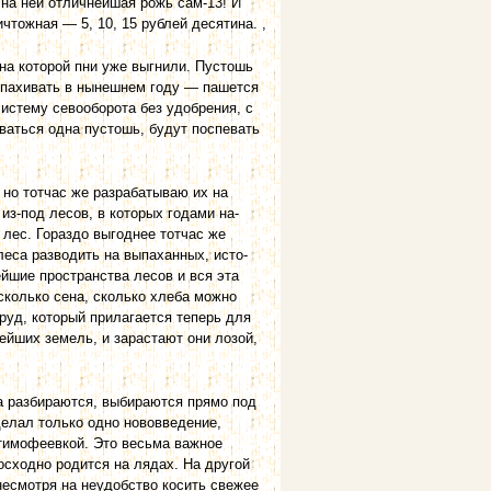
 на ней отличнейшая рожь сам-13! И
чтожная — 5, 10, 15 рублей десятина. ,
на которой пни уже выгнили. Пустошь
аспахивать в нынешнем году — пашется
систему севооборота без удобрения, с
ываться одна пустошь, будут поспевать
 но тотчас же разрабатываю их на
из-под лесов, в которых годами на­
 лес. Гораздо выгоднее тотчас же
 леса разводить на выпаханных, исто­
йшие пространства лесов и вся эта
колько сена, сколько хлеба можно
труд, который прилагается теперь для
ейших земель, и зарастают они лозой,
а разбираются, выбираются прямо под
делал только одно нововведение,
 тимофеевкой. Это весьма важное
осходно родится на лядах. На другой
 несмотря на неудобство косить свежее