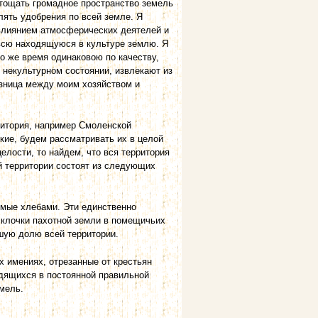
истощать громадное пространство земель
лять удобрения по всей земле. Я
 влиянием атмосферических деятелей и
 всю находящуюся в культуре землю. Я
о же время одинаковою по качеству,
 некультурном состоянии, извле­кают из
азница между моим хозяйством и
ритория, например Смоленской
кие, будем рассматривать их в целой
елости, то найдем, что вся территория
ей территории состоят из следующих
емые хлебами. Эти единственно
 клочки пахотной земли в помещичьих
шую долю всей территории.
 имениях, отрезанные от крестьян
дящихся в постоянной правильной
емель.