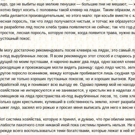
лядо, где не выбиты еще мелкие пенушки — большие пни не мешают, — к
охотно берут косить с половины такой клевер на лядах. Таким образом, л
хлеба делается произво­дительным, но этого мало: при косьбе вместе с к
лесная поросль, так что лядо получается чистым, и тотчас же образуетс
же разработке ляд после хлеба трава появляется не сейчас, так что год-д
отросток, лесная поросль, которую потом, когда по­явится трава, нужно 
пустошный покос.
Не могу достаточно рекомендовать посев клевера на лядах, это самый л
из-под вырубленных лесов. Я всем рекомендую этот способ и стараюсь р
идущей по моим пустошам, я нарочно выжег два ляда, одно засеял клеве
проходящие и проезжающие могли видеть разницу: одно лядо чисто, зеле
другое поросло осинником, между которым пробивается лишь скудная тр
достиг не только хороших пустошных покосов, но и хороших выгонов. Кр
обработкой ляд и понимают всю выгоду ее. Однако пример мой не нахо
хозяйством не интересуются и не занимаются, у крестьян же в наделах л
помещиков на ляда пространства из-под вырубленных лесов, то, сняв хл
Только один крестьянин, купивший в собственность землю, хочет разраб
выжег лядо, засеял его рожью и просил меня выписать для него к весне
Вот система хозяйства, которую я принял, и думаю, что при обилии земл
слабости пахотного слоя никакой иной пока системы принять нельзя. Не 
прежде всего воспользоваться теми богатствами, которые лежат в ней в