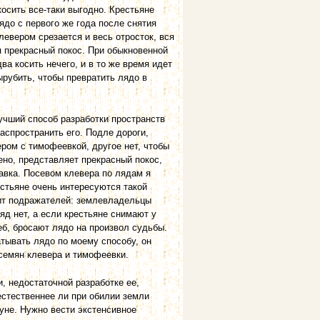
осить все-таки выгодно. Крестьяне
ядо с первого же года после снятия
левером срезается и весь отросток, вся
я прекрасный покос. При обыкновенной
ва косить нечего, и в то же время идет
вырубить, чтобы превратить лядо в
учший способ разработки пространств
аспространить его. Подле дороги,
ром с тимофеевкой, другое нет, чтобы
но, представляет прекрасный покос,
авка. Посевом клевера по лядам я
естьяне очень интересуются такой
дит подражателей: землевладельцы
яд нет, а если крестьяне снимают у
еб, бросают лядо на произвол судьбы.
атывать лядо по моему способу, он
 семян клевера и тимофеевки.
и, недостаточной разработке ее,
естественнее ли при обилии земли
туне. Нужно вести экстенсивное