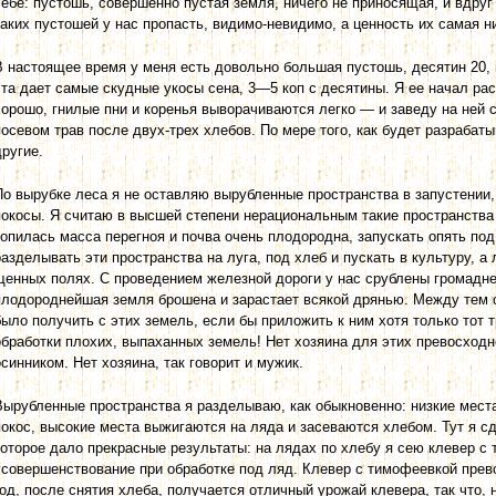
себе: пустошь, совершенно пустая земля, ничего не приносящая, и вдруг
таких пустошей у нас пропасть, видимо-невидимо, а ценность их самая ни
В настоящее время у меня есть довольно большая пустошь, десятин 20, 
эта дает самые скудные укосы сена, 3—5 коп с десятины. Я ее начал р
хорошо, гнилые пни и коренья выворачиваются легко — и заведу на ней 
посевом трав после двух-трех хлебов. По мере того, как будет разрабат
другие.
По вырубке леса я не оставляю вырубленные пространства в запустении,
покосы. Я считаю в высшей степени нерациональным такие пространства 
копилась масса перегноя и почва очень плодородна, запускать опять под
разделывать эти пространства на луга, под хлеб и пускать в культуру, а
щенных полях. С проведением железной дороги у нас срублены громадне
плодороднейшая земля брошена и зарастает всякой дрянью. Между тем с
было получить с этих земель, если бы приложить к ним хотя только тот 
обработки плохих, выпаханных земель! Нет хозяина для этих превосходн
осинником. Нет хозяина, так говорит и мужик.
Вырубленные пространства я разделываю, как обыкновенно: низкие мест
покос, высокие места выжигаются на ляда и засеваются хлебом. Тут я с
которое дало прекрасные результаты: на лядах по хлебу я сею клевер с
усовершенствование при обработке под ляд. Клевер с тимофеевкой прев
год, после снятия хлеба, получается отличный урожай клевера, так что,