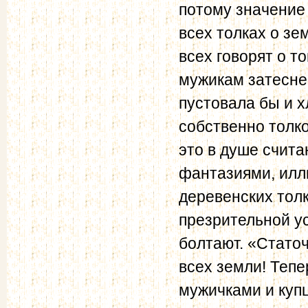
потому значение 
всех толках о зе
всех говорят о то
мужикам затеснен
пустовала бы и х
собственно толко
это в душе счит
фантазиями, илл
деревенских толк
презрительной ус
болтают. «Статоч
всех земли! Тепе
мужичками и купц