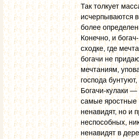
Так толкует мас
исчерпываются вс
более определенн
Конечно, и богач
сходке, где мечт
богачи не прида
мечтаниям, упова
господа бунтуют,
Богачи-ку­лаки —
самые яростные п
ненавидят, но и 
неспособных, ник
ненавидят в дере