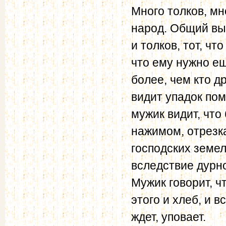
Много толков, мн
народ. Общий выв
и толков, тот, ч
что ему нужно ещ
более, чем кто д
видит упадок пом
мужик видит, что
нажимом, отрезка
господских земел
вследствие дурно
Мужик говорит, чт
этого и хлеб, и в
ждет, уповает.