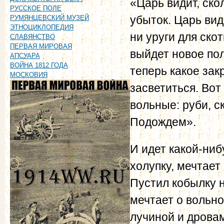
«Царь видит, ско
РУССКОЕ ПОЛЕ
убыток. Царь вид
РУМЯНЦЕВСКИЙ МУЗЕЙ
ЭТНОЦИКЛОПЕДИЯ
ни уруги для скот
СЛАВЯНСТВО
ПЕРВАЯ МИРОВАЯ
выйдет новое по
АПСУАРА
ВОЙНА 1812 ГОДА
теперь какое зак
МОСКОВИЯ
засветиться. Вот
вольные: руби, с
Подождем».
И идет какой-ниб
холупку, мечтает
Пустил кобылку н
мечтает о вольно
лучиной и дровам