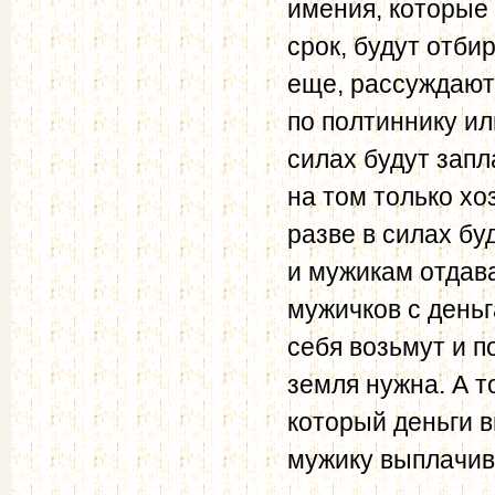
имения, которые 
срок, будут отби
еще, рассуждают 
по полтиннику ил
силах будут запл
на том только хо
разве в силах бу
и мужикам отдава
мужичков с деньг
себя возьмут и п
земля нужна. А т
который деньги в
мужику выплачиват