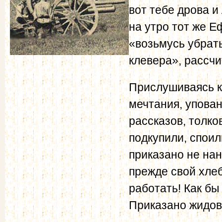
вот тебе дрова и
на утро тот же Е
«возьмусь убрать
клевера», рассчи
Прислушиваясь к
мечтания, упова
рассказов, толко
подкупили, споил
приказано не нан
прежде свой хлеб
работать! Как бы
Приказано жидов