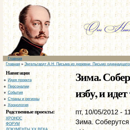
Пе
ос
со
Главное меню
Главная
Вы здесь
Главная
»
Энгельгардт А.Н. Письма из деревни. Письмо одиннадцато
Навигация
Зима. Собер
Идея проекта
Персоналии
избу, и идет 
События
Страны и регионы
Хронология
Родственные проекты:
пт, 10/05/2012 - 1
ХРОНОС
Зима. Соберутся 
ФОРУМ
ДОКУМЕНТЫ XX ВЕКА