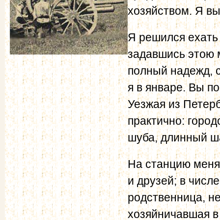
хозяйством. Я в
Я решился ехать 
задавшись этою м
полный надежд, 
я в январе. Вы п
Уезжая из Петерб
практично: город
шуба, длинный ш
На станцию меня
и друзей; в числ
родственница, н
хозяйничавшая в 