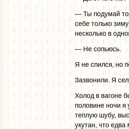
— Ты подумай тол
себе только зим
несколько в одн
— Не сопьюсь.
Я не спился, но 
Зазвонили. Я сел 
Холод в вагоне б
половине ночи я 
теплую шубу, вы
укутан, что едва 