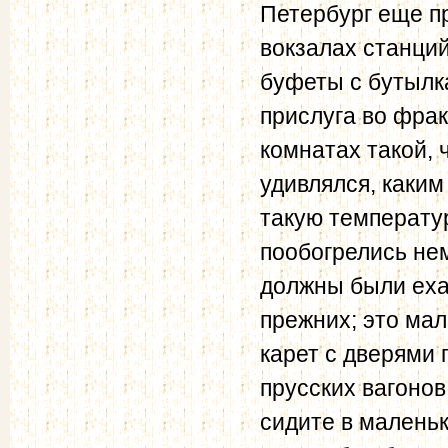
Петербург еще п
вокзалах станций
буфеты с бутылк
прислуга во фрак
комнатах такой, 
удивлялся, каки
такую температу
пообогрелись нем
должны были еха
прежних; это ма
карет с дверями 
прусских вагонов
сидите в маленьк