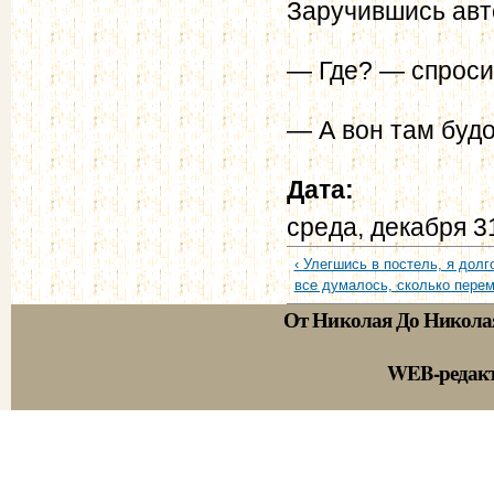
Заручившись авт
— Где? — спросил
— А вон там будо
Дата:
среда, декабря 3
‹ Улегшись в постель, я долг
все думалось, сколько переме
От Николая До Никола
WEB-редак