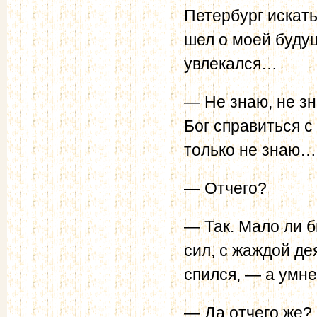
Петербург искать
шел о моей будущ
увлекался…
— Не знаю, не з
Бог справиться с
только не знаю…
— Отчего?
— Так. Мало ли 
сил, с жаждой дея
спился, — а умн
— Да отчего же?