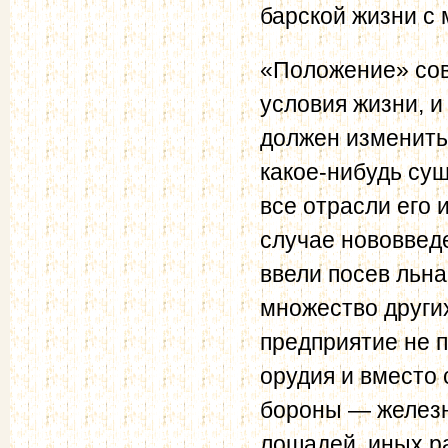
барской жизни с 
«Положение» сов
условия жизни, и
должен изменитьс
какое-нибудь сущ
все отрасли его 
случае нововвед
ввели посев льна
множество других
предприятие не 
орудия и вместо 
бороны — железн
лошадей, иных р