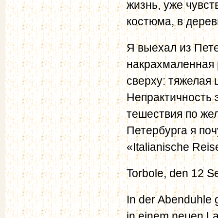
жизнь, уже чувст
костюма, в дере
Я выехал из Пете
накрахмаленная р
сверху: тяжелая 
Непрактичность э
тешествия по жел
Петербурга я поч
«Italianische Reise
Torbole, den 12 S
In der Abenduhle g
in einem neuen L