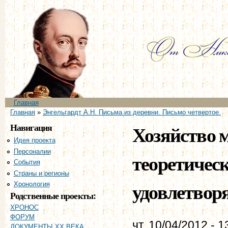
Пе
ос
со
Главное меню
Главная
Вы здесь
Главная
»
Энгельгардт А.Н. Письма из деревни. Письмо четвертое.
Навигация
Хозяйство м
Идея проекта
Персоналии
теоретическ
События
Страны и регионы
удовлетворя
Хронология
Родственные проекты:
ХРОНОС
ФОРУМ
чт, 10/04/2012 - 1
ДОКУМЕНТЫ XX ВЕКА