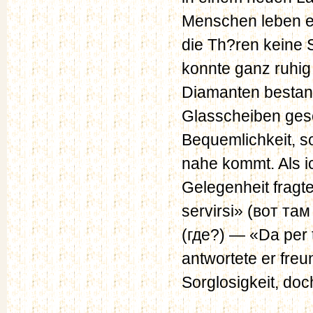
Menschen leben ei
die Th?ren keine S
konnte ganz ruhig 
Diamanten bestand
Glasscheiben gesch
Bequemlichkeit, s
nahe kommt. Als 
Gelegenheit fragte
servirsi» (вот та
(где?) — «Da per t
antwortete er freu
Sorglosigkeit, do