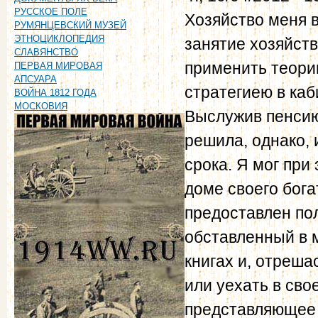
РУССКОЕ ПОЛЕ
Хозяйство меня в
РУМЯНЦЕВСКИЙ МУЗЕЙ
ЭТНОЦИКЛОПЕДИЯ
занятие хозяйств
СЛАВЯНСТВО
применить теорию
ПЕРВАЯ МИРОВАЯ
АПСУАРА
стратегиею в каб
ВОЙНА 1812 ГОДА
МОСКОВИЯ
Выслужив пенсию
решила, однако,
срока. Я мог при
доме своего бога
предоставлен пол
обставленный в 
книгах и, отреша
или уехать в сво
представляющее н