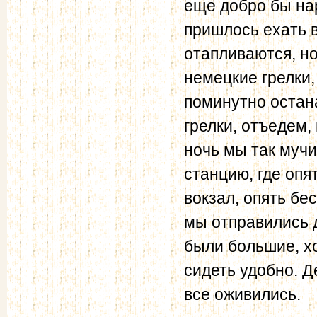
еще добро бы нар
пришлось ехать 
отапливаются, но
немецкие грелки,
поминутно остан
грелки, отъедем,
ночь мы так муч
станцию, где опя
вокзал, опять бе
мы отправились д
были большие, х
сидеть удобно. Д
все оживились.