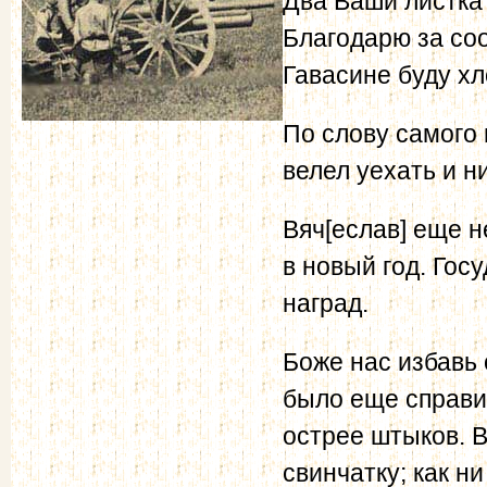
Два Ваши листка о
Благодарю за соо
Гавасине буду х
По слову самого 
велел уехать и н
Вяч[еслав] еще н
в новый год. Гос
наград.
Боже нас избавь
было еще справит
острее штыков. В
свинчатку; как ни