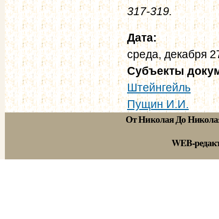
317-319.
Дата:
среда, декабря 2
Субъекты доку
Штейнгейль
Пущин И.И.
От Николая До Никола
WEB-редак