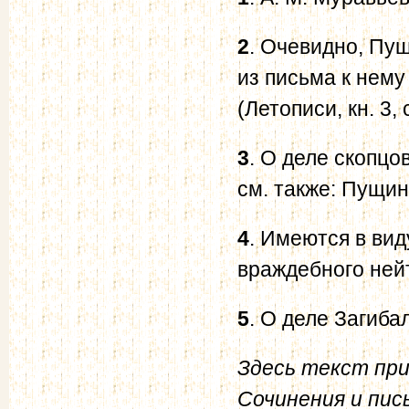
2
. Очевидно, Пу
из письма к нему 
(Летописи, кн. 3,
3
. О деле скопцов
см. также: Пущин
4
. Имеются в ви
враждебного ней
5
. О деле Загиба
Здесь текст при
Сочинения и пис