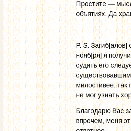
Простите — мысл
объятиях. Да хра
P. S. Загиб[алов
нояб[ря] я получи
судить его следу
существовавшим.
милостивее: так 
не мог узнать хо
Благодарю Вас з
впрочем, меня эт
ответное.