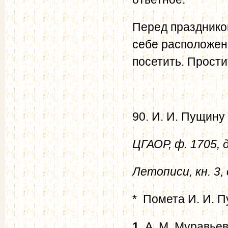
Перед праздником
себе расположени
посетить. Прости
90. И. И. Пущину
ЦГАОР, ф. 1705, д
Летописи, кн. 3,
* Помета И. И. П
1
. А. М. Муравье