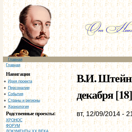
Пе
ос
со
Главное меню
Главная
Вы здесь
Главная
Навигация
В.И. Штейнг
Идея проекта
Персоналии
декабря [18]
События
Страны и регионы
Хронология
Родственные проекты:
вт, 12/09/2014 - 2
ХРОНОС
ФОРУМ
ДОКУМЕНТЫ XX ВЕКА