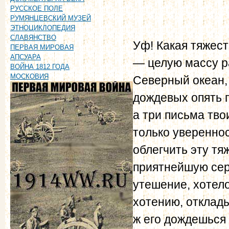
РУССКОЕ ПОЛЕ
РУМЯНЦЕВСКИЙ МУЗЕЙ
ЭТНОЦИКЛОПЕДИЯ
СЛАВЯНСТВО
Уф! Какая тяжест
ПЕРВАЯ МИРОВАЯ
АПСУАРА
— целую массу р
ВОЙНА 1812 ГОДА
МОСКОВИЯ
Северный океан, 
дождевых опять п
а три письма тво
только уверенно
облегчить эту тя
приятнейшую сер
утешение, хотело
хотению, отклады
ж его дождешься