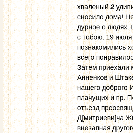
хваленый
2
удиви
сносило дома! Не
дурное о людях. 
с тобою. 19 июля
познакомились хо
всего понравилос
Затем приехали 
Анненков и Штаке
нашего доброго И
плачущих и пр. П
отъезд преосвящ[
Д[митриеви]ча Жи
внезапная другог