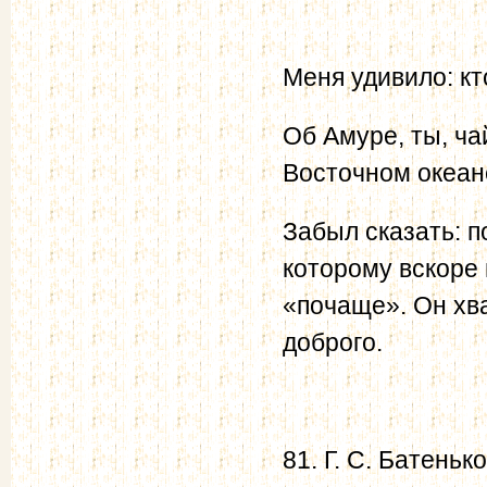
Меня удивило: кт
Об Амуре, ты, ча
Восточном океан
Забыл сказать: 
которому вскоре 
«почаще». Он хв
доброго.
81. Г. С. Батеньк