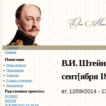
Пе
ос
со
Главное меню
Главная
Вы здесь
Главная
Навигация
В.И. Штейнг
Идея проекта
Персоналии
сент[ября 1
События
Страны и регионы
Хронология
Родственные проекты:
вт, 12/09/2014 - 1
ХРОНОС
ФОРУМ
ДОКУМЕНТЫ XX ВЕКА