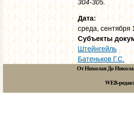
304-305.
Дата:
среда, сентября 
Субъекты доку
Штейнгейль
Батеньков Г.С.
От Николая До Никола
WEB-редак