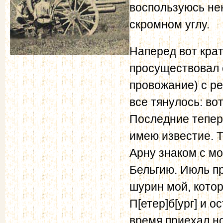
воспользуюсь не
скромном углу.
Наперед вот кра
просуществовал 
провожание) с ре
все тянулось: во
Последние теперь
имею известие. Т
Арну знаком с мо
Бельгию. Июль пр
шурин мой, котор
П[етер]б[ург] и 
время приехал но