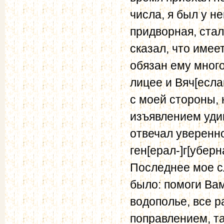
числа, я был у н
придворная, стал
сказал, что имее
обязан ему много
лицее и Вяч[есла
с моей стороны, 
изъявлением удив
отвечал уверенн
ген[ерал-]г[убер
Последнее мое сл
было: помоги Ва
водополье, все р
поправлением, т