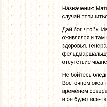
Назначению Матю
случай отличить
Дай бог, чтобы И
оживлялся и там
здоровья. Генер
фельдмаршальшу,
отсутствие чван
Не бойтесь бледн
Восточном океане
временем соверш
и он будет все-т