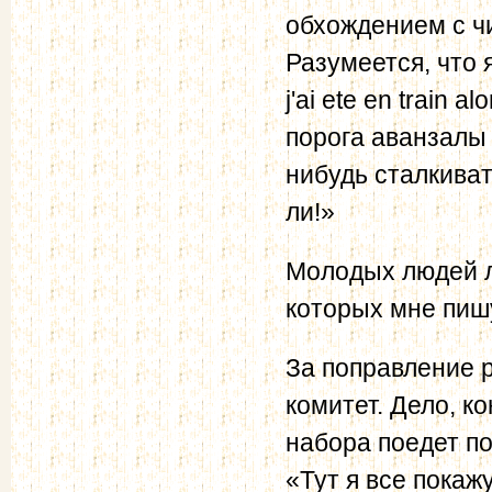
обхождением с ч
Разумеется, что 
j'ai ete en train 
порога аванзалы 
нибудь сталкиват
ли!»
Молодых людей л
которых мне пишу
За поправление 
комитет. Дело, ко
набора поедет по
«Тут я все покаж