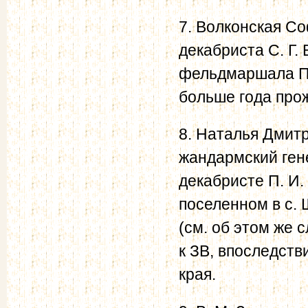
7. Волконская С
декабриста С. Г.
фельдмаршала П.
больше года про
8. Наталья Дмит
жандармский ген
декабристе П. И. 
поселенном в с. 
(см. об этом же с
к ЗВ, впоследств
края.