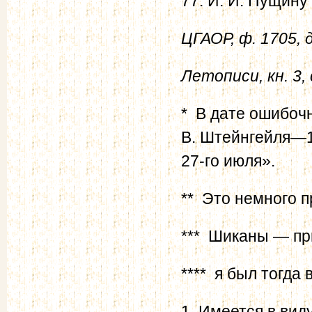
77. И. И. Пущину
ЦГАОР, ф. 1705, д.
Летописи, кн. 3,
* В дате ошибоч
В. Штейнгейля—1
27-го июля».
** Это немного п
*** Шиканы — пр
**** я был тогда в
1. Имеется в вид