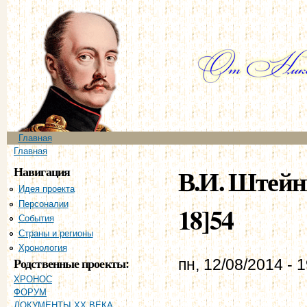
Пе
ос
со
Главное меню
Главная
Вы здесь
Главная
Навигация
В.И. Штейнг
Идея проекта
Персоналии
18]54
События
Страны и регионы
Хронология
Родственные проекты:
пн, 12/08/2014 - 
ХРОНОС
ФОРУМ
ДОКУМЕНТЫ XX ВЕКА