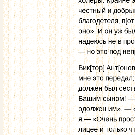
холеры. Крайне 
честный и добрый
благодетеля, п[от
оно». И он уж был
надеюсь не в пр
— но это под н
Вик[тор] Ант[оно
мне это передал;
должен был сесть
Вашим сыном! — 
одолжен им». — 
я.— «Очень прос
лицее и только ч