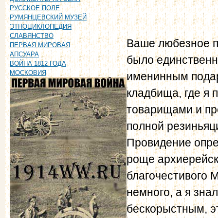
РУССКОЕ ПОЛЕ
РУМЯНЦЕВСКИЙ МУЗЕЙ
ЭТНОЦИКЛОПЕДИЯ
СЛАВЯНСТВО
Ваше любезное п
ПЕРВАЯ МИРОВАЯ
АПСУАРА
было единственн
ВОЙНА 1812 ГОДА
МОСКОВИЯ
именинным подарк
кладбища, где я
товарищами и пр
полной резиньяци
Провидение опред
роще архиерейск
благочестивого М
немного, а я зна
бескорыстным, эт