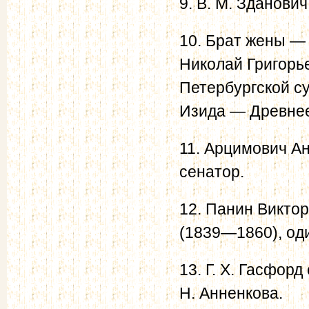
9. В. М. Зданови
10. Брат жены — 
Николай Григорье
Петербургской су
Изида — Древнее
11. Арцимович А
сенатор.
12. Панин Викто
(1839—1860), оди
13. Г. X. Гасфор
Н. Анненкова.