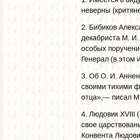
неверны (критян
2. Бибиков Алек
декабриста М. И.
особых поручени
Генерал (в этом 
3. Об О. И. Анне
своими тихими 
отца»,— писал М.
4. Людовик XVIII
свое царствовани
Конвента Людовик