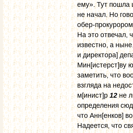
ему». Тут пошла 
не начал. Но гов
обер-прокурором
На это отвечал, 
известно, а ныне,
и директора] деп
Мин[истерст]ву 
заметить, что во
взгляда на недост
м[инист]р
12
не л
определения сюда
что Анн[енков] в
Надеется, что св