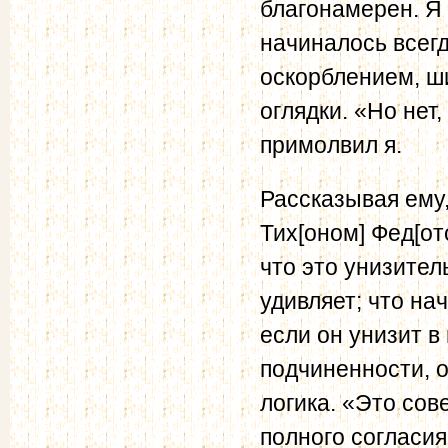
благонамерен. Я 
начиналось всегд
оскорблением, ш
оглядки. «Но нет
примолвил я.
Рассказывая ему,
Тих[оном] Фед[о
что это унизите
удивляет; что на
если он унизит 
подчиненности, о
логика. «Это со
полного согласия