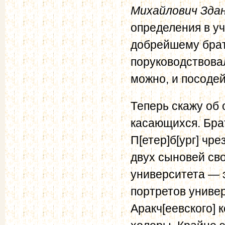
Михайлович Зда
определения в уч
добрейшему брат
поруководствовал,
можно, и посодей
Теперь скажу об 
касающихся. Брат
П[етер]б[ург] чре
двух сыновей св
университета — э
портретов универ
Аракч[еевского] 