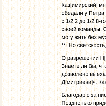
Каз[имирский] мн
обедали у Петра 
с 1/2 2 до 1/2 8-
своей команды. О
могу жить без му
**. Но светскость
О разрешении Н[
Знаете ли Вы, чт
дозволено выеха
Д[митриеви]ч. Ка
Благодарю за пис
Поздненько прид