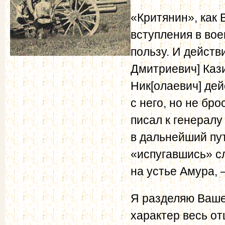
«Критянин», как 
вступления в вое
пользу. И дейст
Дмитриевич] Кази
Ник[олаевич] де
с него, но не бро
писал к генерал
в дальнейший пут
«испугавшись» сл
на устье Амура, 
Я разделяю Ваше
характер весь от