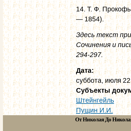
14. Т. Ф. Прокоф
— 1854).
Здесь текст при
Сочинения и пис
294-297.
Дата:
суббота, июля 22
Субъекты доку
Штейнгейль
Пущин И.И.
От Николая До Никола