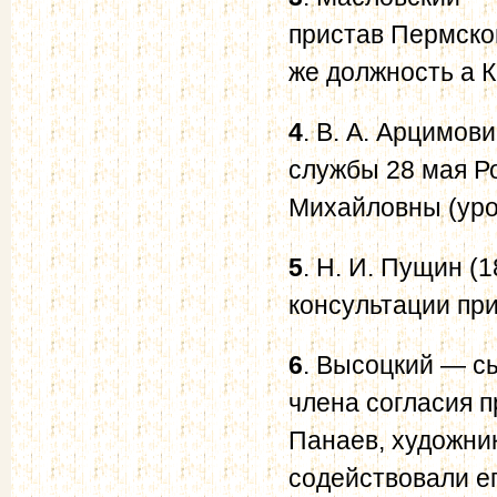
пристав Пермског
же должность а 
4
. В. А. Арцимов
службы 28 мая Р
Михайловны (уро
5
. Н. И. Пущин (
консультации пр
6
. Высоцкий — сы
члена согласия 
Панаев, художни
содействовали ег