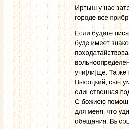
Иртыш у нас зат
городе все прибр
Если будете писа
буде имеет знако
походатайствова
вольноопределенк
учи[ли]ще. Та же
Высоцкий, сын ум
единственная по
С божиею помощ
для меня, что у
обещания: Высоц