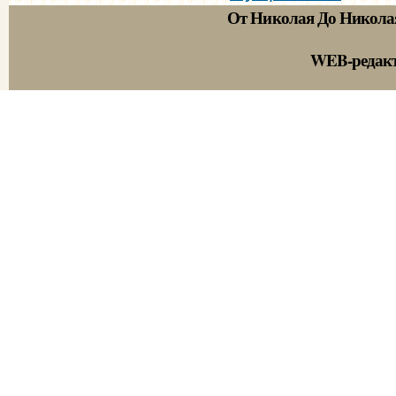
От Николая До Никола
WEB-редак