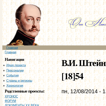
Пе
ос
со
Главное меню
Главная
Вы здесь
Главная
Навигация
В.И. Штейнг
Идея проекта
Персоналии
[18]54
События
Страны и регионы
Хронология
Родственные проекты:
пн, 12/08/2014 - 
ХРОНОС
ФОРУМ
ДОКУМЕНТЫ XX ВЕКА