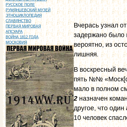
РУССКОЕ ПОЛЕ
РУМЯНЦЕВСКИЙ МУЗЕЙ
ЭТНОЦИКЛОПЕДИЯ
СЛАВЯНСТВО
Вчерась узнал о
ПЕРВАЯ МИРОВАЯ
АПСУАРА
задержано было 
ВОЙНА 1812 ГОДА
МОСКОВИЯ
вероятно, из ост
лишняя.
В воскресный веч
пять №№ «Моск[ов
мало в полном см
2
назначен коман
другое, что один
10 человек спасл