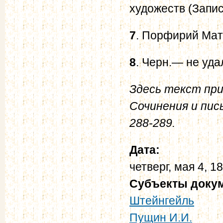
художеств (Запис
7
. Порфирий Мат
8
. Черн.— не уда
Здесь текст при
Сочинения и пис
288-289.
Дата:
четверг, мая 4, 1
Субъекты доку
Штейнгейль
Пущин И.И.