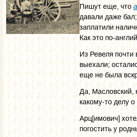
Пишут еще, что
давали даже бал;
заплатили нали
Как это по-англий
Из Ревеля почти 
выехали; остали
еще не была вск
Да, Масловский, 
какому-то делу о
Арц[имович] хоте
погостить у род