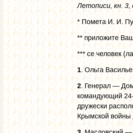
Летописи, кн. 3,
* Помета И. И. П
** приложите Ваш
*** се человек (ла
1
. Ольга Василь
2
. Генерал — До
командующий 24-
дружески располо
Крымской войны д
3
. Масловский —