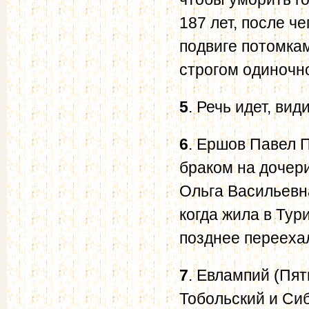
187 лет, после ч
подвиге потомкам
строгом одиночн
5
. Речь идет, вид
6
. Ершов Павел 
браком на дочери
Ольга Васильевна
когда жила в Тур
позднее переехал
7
. Евлампий (Пя
Тобольский и Си