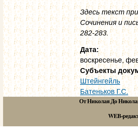
Здесь текст при
Сочинения и пис
282-283.
Дата:
воскресенье, фев
Субъекты доку
Штейнгейль
Батеньков Г.С.
От Николая До Никола
WEB-редак