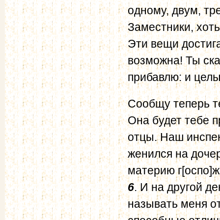
одному, двум, тр
Заместники, хоть
Эти вещи достиг
возможна! Ты ска
прибавлю: и целы
Сообщу теперь те
Она будет тебе п
отцы. Наш инспе
женился на дочер
материю г[оспо]ж
6
. И на другой д
называть меня от