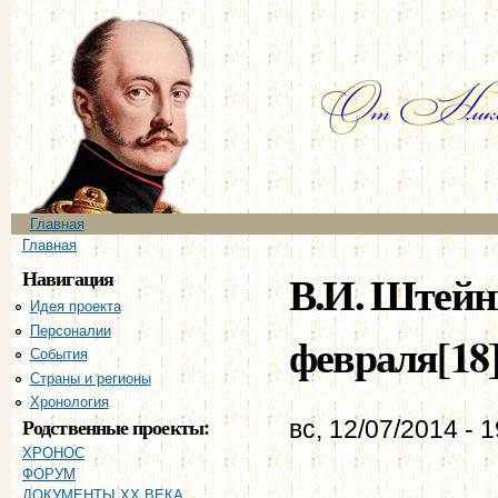
Пе
ос
со
Главное меню
Главная
Вы здесь
Главная
Навигация
В.И. Штейнг
Идея проекта
Персоналии
февраля[18
События
Страны и регионы
Хронология
Родственные проекты:
вс, 12/07/2014 - 
ХРОНОС
ФОРУМ
ДОКУМЕНТЫ XX ВЕКА