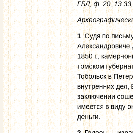
ГБЛ, ф. 20, 13.33
Археографический
1
. Судя по письм
Александровиче 
1850 г., камер-ю
томском губерна
Тобольск в Петер
внутренних дел, 
заключении соше
имеется в виду о
деньги.
2
. Гедеон — изра