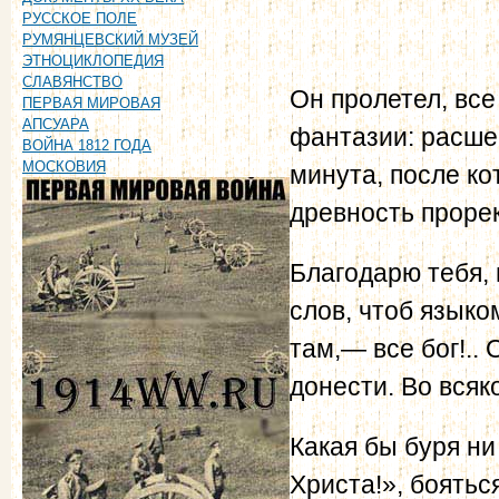
РУССКОЕ ПОЛЕ
РУМЯНЦЕВСКИЙ МУЗЕЙ
ЭТНОЦИКЛОПЕДИЯ
СЛАВЯНСТВО
Он пролетел, вс
ПЕРВАЯ МИРОВАЯ
АПСУАРА
фантазии: расшев
ВОЙНА 1812 ГОДА
МОСКОВИЯ
минута, после ко
древность проре
Благодарю тебя, 
слов, чтоб языко
там,— все бог!.. 
донести. Во всяк
Какая бы буря ни
Христа!», боятьс