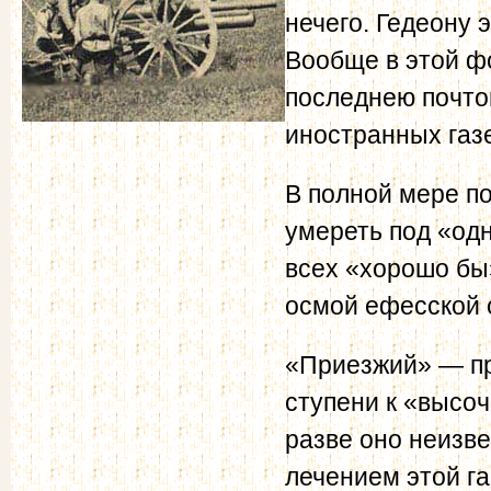
нечего. Гедеону 
Вообще в этой ф
последнею почтою
иностранных газ
В полной мере по
умереть под «од
всех «хорошо бы
осмой ефесской 
«Приезжий» — пр
ступени к «высоч
разве оно неизве
лечением этой га