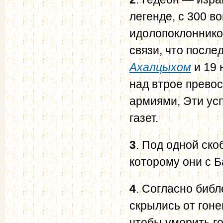
легенде, с 300 в
идолопоклонников
связи, что после
Ахалцыхом
и 19 
над втрое прево
армиями, Эти ус
газет.
3
. Под одной ско
которому они с 
4
. Согласно библ
скрылись от гоне
чтобы уморить го