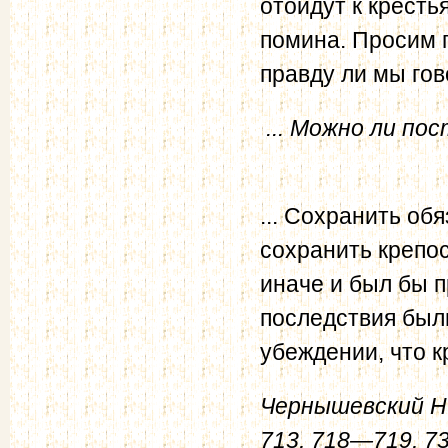
отойдут к кресть
помина. Просим п
правду ли мы гов
... Можно ли п
... Сохранить об
сохранить крепос
иначе и был бы п
последствия был
убеждении, что к
Чернышевский Н. 
713, 718—719, 73