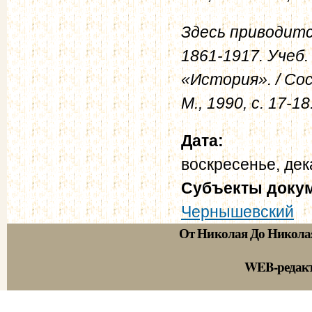
Здесь приводитс
1861-1917. Учеб.
«История». / Сос
М., 1990, с. 17-18
Дата:
воскресенье, дек
Субъекты доку
Чернышевский
От Николая До Никола
WEB-редак