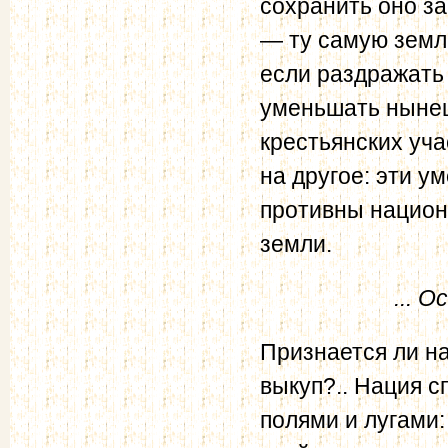
сохранить оно за
— ту самую землю
если раздражать 
уменьшать нынеш
крестьянских уч
на другое: эти у
противны национ
земли.
... 
Признается ли н
выкуп?.. Нация с
полями и лугами: