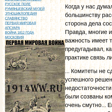
РУССКОЕ ПОЛЕ
Когда у нас дума
РУМЯНЦЕВСКИЙ МУЗЕЙ
большинству рас
ЭТНОЦИКЛОПЕДИЯ
СЛАВЯНСТВО
сторона дела со
ПЕРВАЯ МИРОВАЯ
АПСУАРА
Правда, многие и
ВОЙНА 1812 ГОДА
МОСКОВИЯ
важность имеет т
предугадывал, к
практике связь л
... Комитеты не 
успешного решени
недостаточности
были созваны ко
очень смутно... 