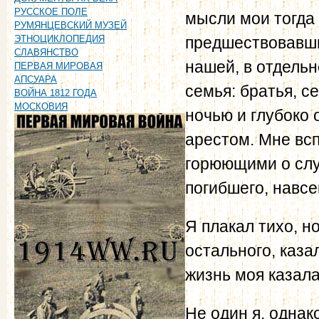
РУССКОЕ ПОЛЕ
мысли мои тогда
РУМЯНЦЕВСКИЙ МУЗЕЙ
предшествовавши
ЭТНОЦИКЛОПЕДИЯ
СЛАВЯНСТВО
нашей, в отдельн
ПЕРВАЯ МИРОВАЯ
АПСУАРА
семья: братья, с
ВОЙНА 1812 ГОДА
МОСКОВИЯ
ночью и глубоко
арестом. Мне вс
горюющими о слу
погибшего, навсе
Я плакал тихо, н
остального, каза
жизнь моя казал
Не один я, однак