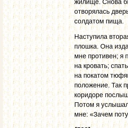
жилище. Снова б
отворялась двер
солдатом пища.
Наступила вторая
плошка. Она изда
мне противен; я 
на кровать; спать
на покатом тюфя
положение. Так п
коридоре послыш
Потом я услышал 
мне: «Зачем пот