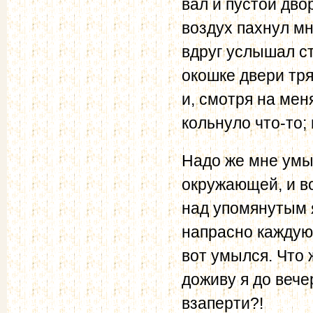
вал и пустой дво
воздух пахнул мн
вдруг услышал ст
окошке двери тря
и, смотря на мен
кольнуло что-то;
Надо же мне умыт
окружающей, и во
над упомянутым 
напрасно каждую
вот умылся. Что 
доживу я до вече
взаперти?!