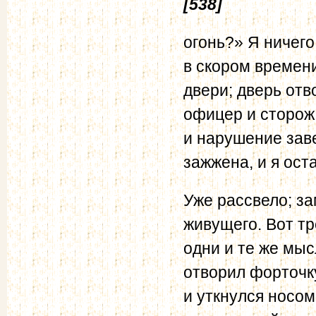
[538]
огонь?» Я ничего
в скором времени
двери; дверь от
офицер и сторож
и нарушение зав
зажжена, и я оста
Уже рассвело; за
живущего. Вот тр
одни и те же мыс
отворил форточк
и уткнулся носом