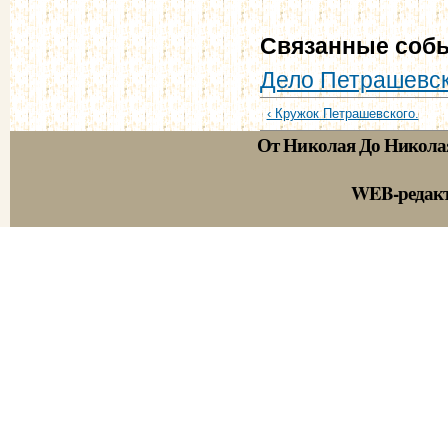
Связанные соб
Дело Петрашевск
‹ Кружок Петрашевского.
От Николая До Никола
WEB-редак