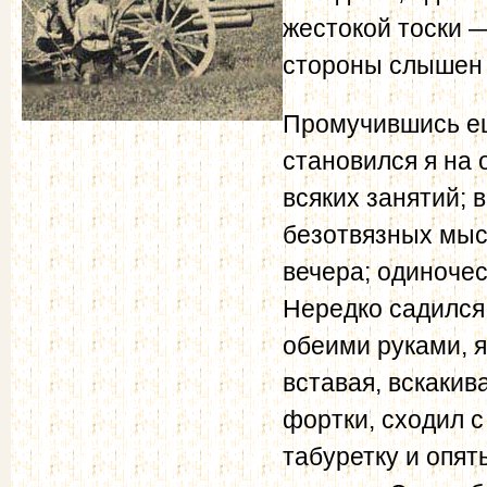
жестокой тоски —
стороны слышен 
Промучившись еще
становился я на 
всяких занятий; 
безотвязных мыс
вечера; одиночес
Нередко садился 
обеими руками, я
вставая, вскакив
фортки, сходил с 
табуретку и опят