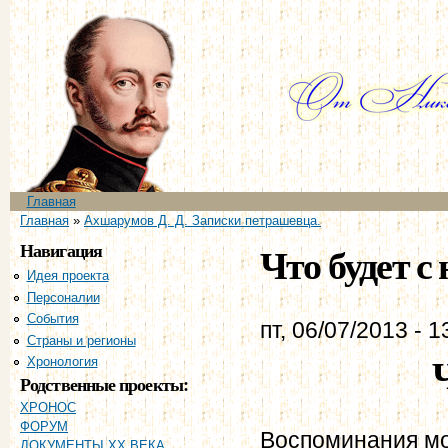
Пе
ос
со
Главное меню
Главная
Вы здесь
Главная
»
Ахшарумов Д. Д. Записки петрашевца.
Навигация
Что будет с
Идея проекта
Персоналии
События
пт, 06/07/2013 - 1
Страны и регионы
Хронология
Родственные проекты:
ХРОНОС
ФОРУМ
Воспоминания мо
ДОКУМЕНТЫ XX ВЕКА