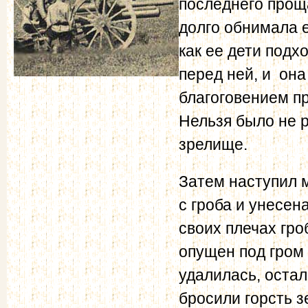
последнего прощ
долго обнимала ег
как ее дети подх
перед ней, и она
благоговением п
Нельзя было не р
зрелище.
Затем наступил 
с гроба и унесен
своих плечах гро
опущен под гром
удалилась, оста
бросили горсть 