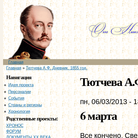
Пе
ос
со
Главное меню
Главная
Вы здесь
Главная
»
Тютчева А.Ф. Дневник. 1855 год.
Навигация
Тютчева А.Ф
Идея проекта
Персоналии
События
пн, 06/03/2013 - 
Страны и регионы
6 марта
Хронология
Родственные проекты:
ХРОНОС
ФОРУМ
Все кончено. Св
ДОКУМЕНТЫ XX ВЕКА