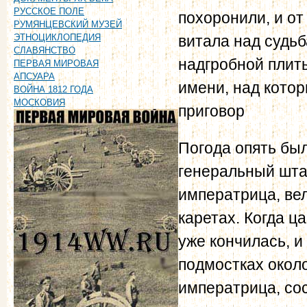
РУССКОЕ ПОЛЕ
похоронили, и от
РУМЯНЦЕВСКИЙ МУЗЕЙ
витала над судьб
ЭТНОЦИКЛОПЕДИЯ
СЛАВЯНСТВО
надгробной плиты
ПЕРВАЯ МИРОВАЯ
АПСУАРА
имени, над кото
ВОЙНА 1812 ГОДА
МОСКОВИЯ
приговор
Погода опять был
генеральный шта
императрица, ве
каретах. Когда ц
уже кончилась, 
подмостках окол
императрица, сос