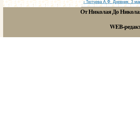
‹ Тютчева А.Ф. Дневник. 3 мар
От Николая До Никола
WEB-редак