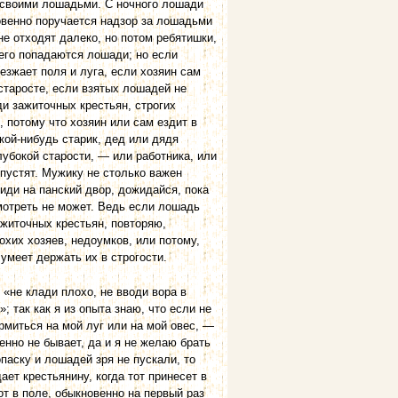
 своими лошадьми. С ноч­ного лошади
овенно поручается надзор за лошадьми
не отходят далеко, но потом ребятишки,
его попадаются лошади; но если
езжает поля и луга, если хозяин сам
 старосте, если взятых лошадей не
ди зажиточных крестьян, строгих
 потому что хозяин или сам ездит в
акой-нибудь старик, дед или дядя
убокой старости, — или работника, или
упустят. Мужику не столько важен
иди на панский двор, дожидайся, пока
смотреть не может. Ведь если лошадь
ажиточных крестьян, повторяю,
хих хозяев, недоумков, или потому,
 умеет держать их в строгости.
 «не клади плохо, не вводи вора в
; так как я из опыта знаю, что если не
рмиться на мой луг или на мой овес, —
венно не бывает, да и я не желаю брать
паску и лошадей зря не пускали, то
ает крестьянину, когда тот принесет в
от в поле, обыкновенно на первый раз