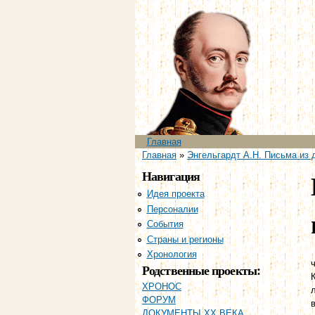
Главное меню
Главная
Вы здесь
Главная
»
Энгельгардт А.Н. Письма из 
Навигация
Идея проекта
Персоналии
События
Страны и регионы
Хронология
ч
Родственные проекты:
ХРОНОС
ФОРУМ
ДОКУМЕНТЫ XX ВЕКА