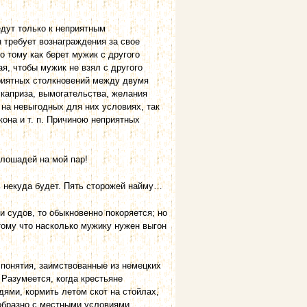
едут только к неприятным
н требует вознаграждения за свое
о тому как берет мужик с другого
ая, чтобы мужик не взял с другого
приятных столкновений между двумя
 каприза, вымогательства, желания
на невы­годных для них условиях, так
она и т. п. Причиною неприятных
 лошадей на мой пар!
ть некуда будет. Пять сторожей найму…
и судов, то обыкновенно покоряется; но
тому что насколько мужику нужен выгон
 понятия, заимствованные из немецких
 Разумеется, когда крестьяне
дями, кормить летом скот на стойлах,
ообразно с местными условиями.