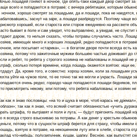
Ночью лошадей гоняют в ночное, где опять-таки каждый двор смотрит за
чаще всего и попадаются в потраве; с вечера ребятишки, которым обыкн
в ночном, хорошо смотрят за лошадьми, да и лошади, пока не наедятся, 
набаловавшись, заснут на заре, а лошади разбредутся. Поэтому чаще вс
присмотр хороший, если староста или сторож ежедневно на рассвете объ
часто бывает в поле и сам увидит, что вытравлено, а увидав, не спустит
отдают даром, то нельзя сказать, чтобы потравы случались часто. Лоша
хозяев, имеющих много и хороших лошадей, редко попадаются в потраве,
ночное, или посылает «ста­рика», — в богатом дворе почти всегда есть к
хозяина, потому что зажиточные мужики большею частью до­живают до гл
если и ребят, то ребята у строгого хозяина не набалованы и лошадей не 
штраф, сколько потеря времени, когда лошадь окажется взятою: ищи ее, 
отдадут. Да, кроме того, и совестно: хорош хозяин, коли за лошадьми у
могла уйти на чужое поле, то ее точно так же могли и украсть. Лошади з
попадаются очень редко; гораздо чаще попадаются лошади бедняков, пло
что присмотреть некому, или потому, что ребята на­балованы, и хозяин не
Так как я знаю пословицы: «на то и щука в море, чтоб карась не дремал»,
соблазн»; так как я знаю, что всякий считает обязанностью «учить дурака»
брать штрафа, то вытравят и поля и луга, — будут пригонять лошадей ко
то я всегда строго взыскиваю за потравы. А как денег у крестьян обыкно
деньги, потому что в сущности штраф берется для страху, чтобы имели о
лошадь, взятую в потраве, на некошенном лугу или в хлебе, староста отд
заклад что-нибудь: полузипунник, кушак, шапку. Весною, как выпустят ск