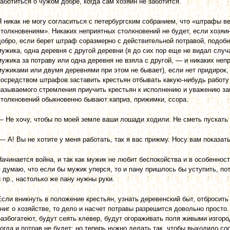
заботиться о чужом добре, когда сам хозяин не заботится.
Я никак не могу согласиться с петербургским собранием, что «штрафы в
столкновениям». Никаких неприятных столкновений не будет, если хозяи
добро, если берет штраф соразмерно с действительной потравой, подобн
мужика, одна деревня с другой деревни (я до сих пор еще не видал случ
мужика за потраву или одна деревня не взяла с другой, — и никаких не
мужиками или двумя деревнями при этом не бывает), если нет придирок,
посредством штрафов заставить крестьян отбывать какую-нибудь работу 
называемого стремления приучить крестьян к исполнению и уважению зак
столкновений обыкновенно бывают каприз, прижимки, ссора.
— Не хочу, чтобы по моей земле ваши лошади ходили. Не сметь пускать
— А! Вы не хотите у меня работать, так я вас прижму. Носу вам показа
Начинается война, и так как мужик не любит беспокойства и в особенност
я думаю, что если бы мужик уперся, то и пану пришлось бы уступить, по
и пр., настолько же пану нужны руки.
Если вникнуть в положение крестьян, узнать деревенский быт, отбросить
книг о хозяйстве, то дело и насчет потравы разрешится довольно просто.
разбогатеют, будут сеять клевер, будут огораживать поля живыми изгоро
тогда и потрав не будет; но теперь нужно делать так, чтобы выходило с