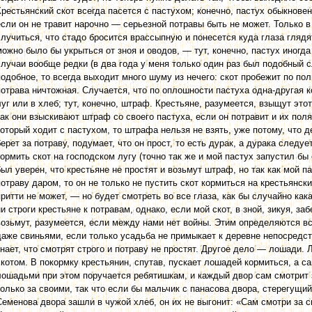
Крестьянский скот всегда пасется с пастухом; конечно, пастух обыкновен
если он не травит нарочно — серьезной потравы быть не может. Только в 
случиться, что стадо бросится врассыпную и понесется куда глаза глядят
можно было бы укрыться от зноя и оводов, — тут, конечно, пастух иногда
случаи вообще редки (в два года у меня только один раз был подобный с
подобное, то всегда вы­ходит много шуму из нечего: скот пробежит по по
потрава ничтожная. Случается, что по оплошности пастуха одна-другая к
луг или в хлеб; тут, конечно, штраф. Крестьяне, разумеется, взыщут это
как они взыскивают штраф со своего пастуха, если он потравит и их пол
который ходит с пастухом, то штрафа нельзя не взять, уже потому, что д
берет за потраву, подумает, что он прост, то есть дурак, а дурака следуе
кормить скот на господском лугу (точно так же и мой пастух запустил бы 
был уверен, что крестьяне не простят и возьмут штраф, но так как мой па
потраву даром, то он не только не пустить скот кормиться на крестьянски
притти не может, — но будет смотреть во все глаза, как бы случайно кака
ни строги кресть­яне к потравам, однако, если мой скот, в зной, зикуя, за
возьмут, разумеется, если между нами нет войны. Этим определяются вс
даже свиньями, если только усадьба не примыкает к деревне непосредств
знает, что смотрят строго и потраву не простят. Другое дело — лошади. 
скотом. В покормку крестьянин, спутав, пускает лошадей кормиться, а с
лошадьми при этом поручается ребятишкам, и каждый двор сам смотрит 
только за своими, так что если бы мальчик с панасова двора, стерегущи
Семенова двора зашли в чужой хлеб, он их не выгонит: «Сам смотри за 