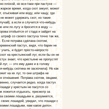
но плохой, но все-таки при пастухе —
жаркое время, когда скот зикует, может
, отыскивая или воду, или чащу, где
 не может удержать скот, но такие
лучай), а если и случится что-нибудь
лю или по лугу и бросится в воду —
орова отобьется от стада и зайдет на
т штраф со своего пастуха точно так же,
я. Если потрава сделана скотом,
еревенский пастух, видя, что барин не
т учить, и будет просто-напросто
скот на крестьянский луг, если бы он не
стух знает, что крестьяне не пропустят
й луг, — это ему даже и в голову
я-нибудь скотина не заскочила). Но как
бежит на их луг, то они штрафа не
е отношения. Потрава скотом, овцами,
енно, случается редко, когда пастух
Лошади у крестьян не пасутся со
ам ложится отдыхать; присмотр за
за своими лошадьми и, разумеется,
й своих лошадей, увидал, что лошади с
своими лошадьми, нам какое дело».