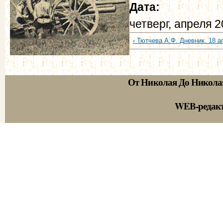
Дата:
четверг, апреля 2
‹ Тютчева А.Ф. Дневник. 18 а
От Николая До Никола
WEB-редак