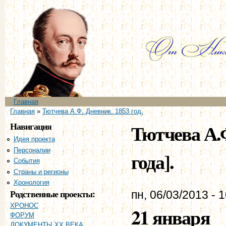
Пе
ос
со
Главное меню
Главная
Вы здесь
Главная
»
Тютчева А.Ф. Дневник. 1853 год.
Навигация
Тютчева А.Ф
Идея проекта
Персоналии
года].
События
Страны и регионы
Хронология
Родственные проекты:
пн, 06/03/2013 - 
ХРОНОС
21 января
ФОРУМ
ДОКУМЕНТЫ XX ВЕКА