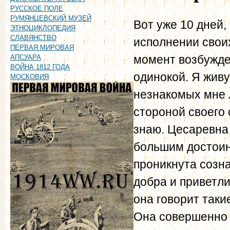
РУССКОЕ ПОЛЕ
РУМЯНЦЕВСКИЙ МУЗЕЙ
Вот уже 10 дней,
ЭТНОЦИКЛОПЕДИЯ
СЛАВЯНСТВО
исполнении свои
ПЕРВАЯ МИРОВАЯ
момент возбужден
АПСУАРА
ВОЙНА 1812 ГОДА
одинокой. Я живу
МОСКОВИЯ
незнакомых мне 
стороной своего 
знаю. Цесаревна 
большим достоин
проникнута созна
добра и приветли
она говорит таки
Она совершенно н