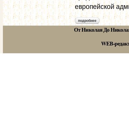
европейской адм
подробнее
о русско-австрийс
От Николая До Никола
WEB-редак