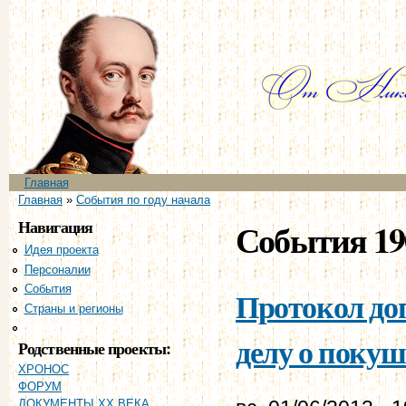
Пе
ос
со
Главное меню
Главная
Вы здесь
Главная
»
События по году начала
Навигация
События 19
Идея проекта
Персоналии
События
Протокол доп
Страны и регионы
Хронология
делу о покуше
Родственные проекты:
ХРОНОС
ФОРУМ
ДОКУМЕНТЫ XX ВЕКА