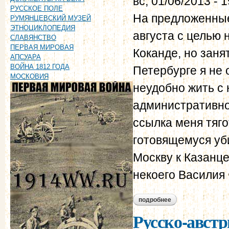
вс, 01/06/2013 - 
РУССКОЕ ПОЛЕ
На предложенные
РУМЯНЦЕВСКИЙ МУЗЕЙ
ЭТНОЦИКЛОПЕДИЯ
августа с целью 
СЛАВЯНСТВО
ПЕРВАЯ МИРОВАЯ
Коканде, но занят
АПСУАРА
ВОЙНА 1812 ГОДА
Петербурге я не о
МОСКОВИЯ
неудобно жить с 
административно
ссылка меня тяго
готовящемуся уби
Москву к Казанце
некоего Василия 
подробнее
о протокол допроса
Русско-австр