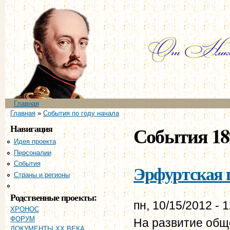
Пе
ос
со
Главное меню
Главная
Вы здесь
Главная
»
События по году начала
Навигация
События 18
Идея проекта
Персоналии
События
Эрфуртская п
Страны и регионы
Хронология
Родственные проекты:
пн, 10/15/2012 - 
ХРОНОС
ФОРУМ
На развитие общ
ДОКУМЕНТЫ XX ВЕКА