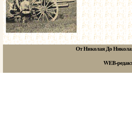
От Николая До Никола
WEB-редак