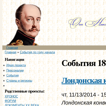
Пе
ос
со
Главное меню
Главная
Вы здесь
Главная
»
События по году начала
Навигация
События 18
Идея проекта
Персоналии
События
Лондонская к
Страны и регионы
Хронология
Родственные проекты:
чт, 11/13/2014 - 1
ХРОНОС
ФОРУМ
Лондонская конве
ДОКУМЕНТЫ XX ВЕКА