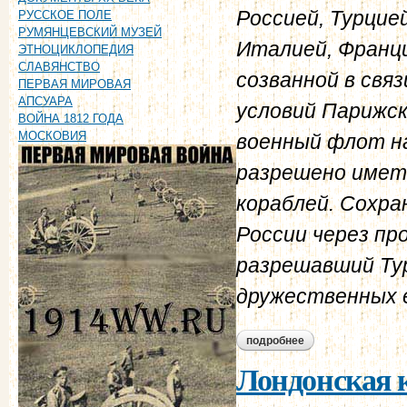
Россией, Турцие
РУССКОЕ ПОЛЕ
РУМЯНЦЕВСКИЙ МУЗЕЙ
Италией, Франци
ЭТНОЦИКЛОПЕДИЯ
СЛАВЯНСТВО
созванной в связ
ПЕРВАЯ МИРОВАЯ
АПСУАРА
условий Парижск
ВОЙНА 1812 ГОДА
МОСКОВИЯ
военный флот на
разрешено имет
кораблей. Сохра
России через пр
разрешавший Тур
дружественных е
подробнее
о лондонская конве
Лондонская к