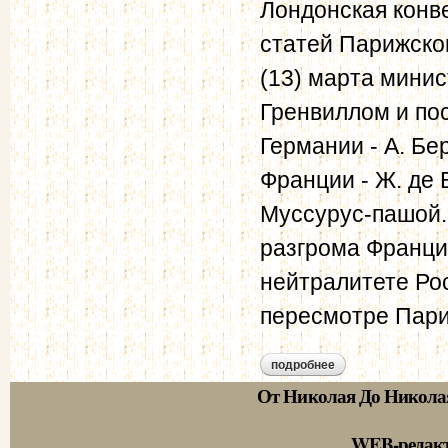
Лондонская конв
статей Парижског
(13) марта мини
Гренвиллом и по
Германии - А. Бе
Франции - Ж. де 
Муссурус-пашой.
разгрома Франци
нейтралитете Ро
пересмотре Париж
подробнее
о лондонская конве
От Николая До Никола
WEB-редак